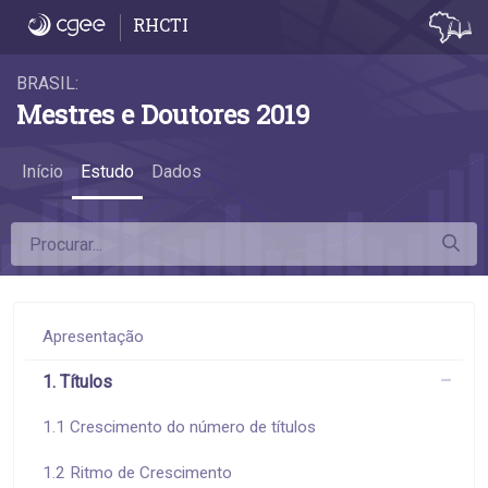
1.3 Títulos como proporção da população -
RHCTI
BRASIL:
Mestres e Doutores 2019
Início
Estudo
Dados
Apresentação
1. Títulos
1.1 Crescimento do número de títulos
1.2 Ritmo de Crescimento