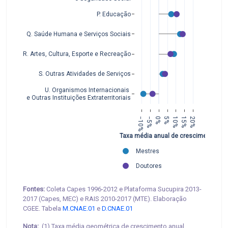
P. Educação
Q. Saúde Humana e Serviços Sociais
R. Artes, Cultura, Esporte e Recreação
S. Outras Atividades de Serviços
U. Organismos Internacionais 
e Outras Instituições Extraterritoriais
−10%
−5%
0%
5%
10%
15%
20%
Taxa média anual de crescimento
Mestres
Doutores
Fontes:
Coleta Capes 1996-2012 e Plataforma Sucupira 2013-
2017 (Capes, MEC) e RAIS 2010-2017 (MTE). Elaboração
CGEE. Tabela
M.CNAE.01
e
D.CNAE.01
Nota:
(1) Taxa média geométrica de crescimento anual.