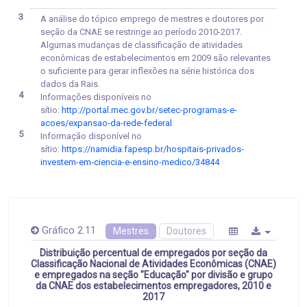
3
A análise do tópico emprego de mestres e doutores por
seção da CNAE se restringe ao período 2010-2017.
Algumas mudanças de classificação de atividades
econômicas de estabelecimentos em 2009 são relevantes
o suficiente para gerar inflexões na série histórica dos
dados da Rais.
4
Informações disponíveis no
sítio:
http://portal.mec.gov.br/setec-programas-e-
acoes/expansao-da-rede-federal
5
Informação disponível no
sítio:
https://namidia.fapesp.br/hospitais-privados-
investem-em-ciencia-e-ensino-medico/34844
Gráfico 2.11
Mestres
Doutores
Distribuição percentual de empregados por seção da
Classificação Nacional de Atividades Econômicas (CNAE)
e empregados na seção "Educação" por divisão e grupo
da CNAE dos estabelecimentos empregadores, 2010 e
2017