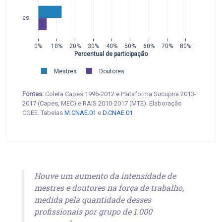
atividades
0%
10%
20%
30%
40%
50%
60%
70%
80%
Percentual de participação
Mestres
Doutores
Fontes:
Coleta Capes 1996-2012 e Plataforma Sucupira 2013-
2017 (Capes, MEC) e RAIS 2010-2017 (MTE). Elaboração
CGEE. Tabelas
M.CNAE.01
e
D.CNAE.01
Houve um aumento da intensidade de
mestres e doutores na força de trabalho,
medida pela quantidade desses
profissionais por grupo de 1.000