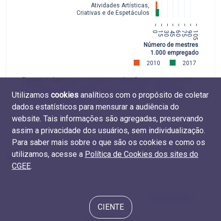
Atividades Artísticas,
 Criativas e de Espetáculos
0
15
30
45
60
75
90
105
Número de mestres por
1.000 empregados
2010
2017
Fontes:
Coleta Capes 1996-2012 e Plataforma Sucupira 2013-
2017 (Capes, MEC) e RAIS 2010 e 2017 (MTE). Elaboração
Utilizamos
cookies
analíticos com o propósito de coletar
CGEE. Tabelas
M.CNAE.11
e
D.CNAE.07
dados estatísticos para mensurar a audiência do
website. Tais informações são agregadas, preservando
assim a privacidade dos usuários, sem individualização.
Para saber mais sobre o que são os cookies e como os
utilizamos, acesse a
Política de Cookies dos sites do
CGEE
.
Apresentação
CIENTE
© 2019-2021 CGEE