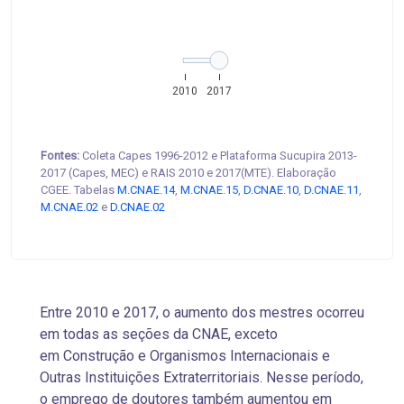
2010
2017
Fontes:
Coleta Capes 1996-2012 e Plataforma Sucupira 2013-
2017 (Capes, MEC) e RAIS 2010 e 2017(MTE). Elaboração
CGEE. Tabelas
M.CNAE.14
,
M.CNAE.15
,
D.CNAE.10
,
D.CNAE.11
,
M.CNAE.02
e
D.CNAE.02
Entre 2010 e 2017, o aumento dos mestres ocorreu
em todas as seções da CNAE, exceto
em Construção e Organismos Internacionais e
Outras Instituições Extraterritoriais. Nesse período,
o emprego de doutores também aumentou em