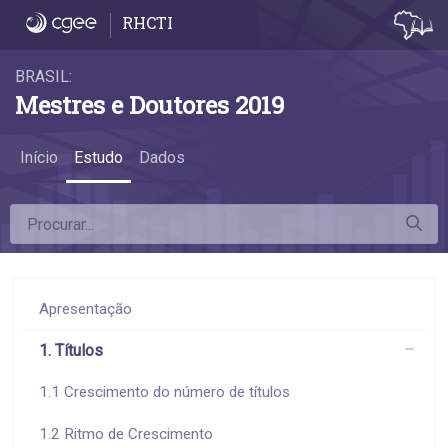
2.7 Atividades econômicas dos estabelec
RHCTI
BRASIL:
Mestres e Doutores 2019
Início
Estudo
Dados
Apresentação
1. Títulos
1.1 Crescimento do número de títulos
1.2 Ritmo de Crescimento