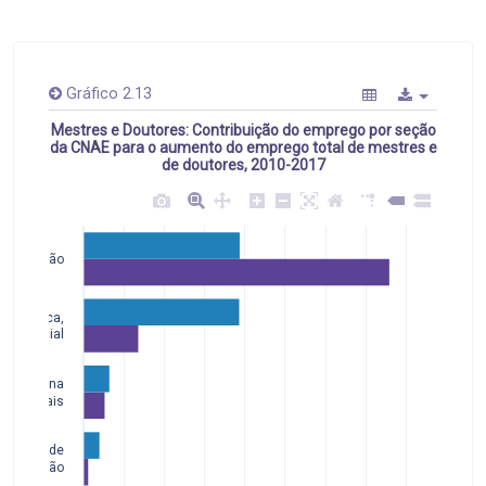
Gráfico 2.13
Mestres e Doutores: Contribuição do emprego por seção
da CNAE para o aumento do emprego total de mestres e
de doutores, 2010-2017
Educação
ão Pública,
dade Social
de Humana
ços Sociais
dústrias de
sformação