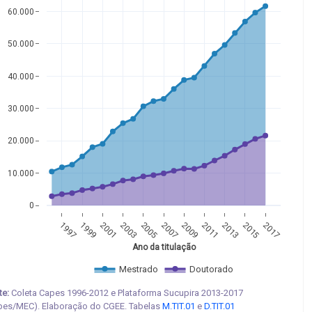
60.000
50.000
40.000
30.000
20.000
10.000
0
1997
1999
2001
2003
2005
2007
2009
2011
2013
2015
2017
Ano da titulação
Mestrado
Doutorado
te:
Coleta Capes 1996-2012 e Plataforma Sucupira 2013-2017
pes/MEC). Elaboração do CGEE. Tabelas
M.TIT.01
e
D.TIT.01