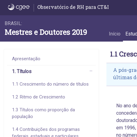
1.1 Crescimento do número de títulos - 1.1
Observatório de RH para CT&I
BRASIL:
Mestres e Doutores 2019
Início
Estu
1.1 Cres
Apresentação
A pós-gra
1. Títulos
últimas d
1.1 Crescimento do número de títulos
1.2 Ritmo de Crescimento
No ano de
1.3 Títulos como proporção da
concedera
população
doutorad
em 1996,
1.4 Contribuições dos programas
no número
federais, estaduais e particulares