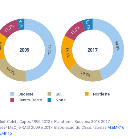
5.71%
4.1%
11.2%
11.7%
44.8%
.6%
49.2%
18.4%
2009
2017
19.9%
19.3%
Sudeste
Sul
Nordeste
Centro-Oeste
Norte
tes:
Coleta Capes 1996-2012 e Plataforma Sucupira 2013-2017
pes/ MEC) e RAIS 2009 e 2017. Elaboração do CGEE. Tabelas
M.EMP.16
EMP.15