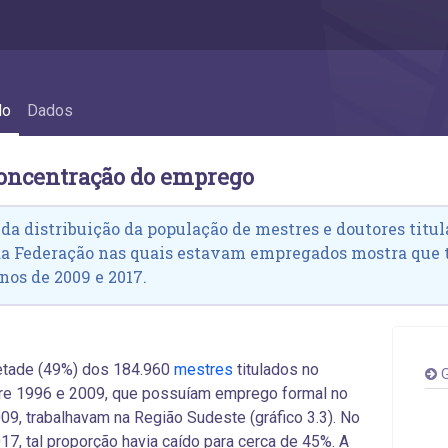
concentração do emprego
do
Dados
concentração do emprego
 da distribuição da população de mestres e doutores titula
da Federação nas quais estavam empregados mostra que
nos de 2009 e 2017.
tade (49%) dos 184.960
mestres
titulados no
G
tre 1996 e 2009, que possuíam emprego formal no
09, trabalhavam na Região Sudeste (gráfico 3.3). No
17, tal proporção havia caído para cerca de 45%. A