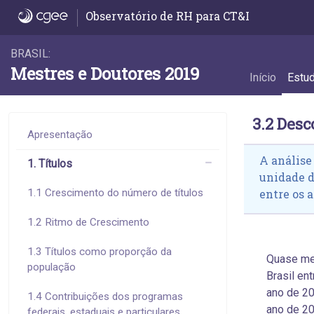
3.2 Desconcentração do emprego - 3.2 Des
Observatório de RH para CT&I
BRASIL:
Mestres e Doutores 2019
Início
Estu
3.2 Des
Apresentação
A análise
1. Títulos
unidade 
1.1 Crescimento do número de títulos
entre os a
1.2 Ritmo de Crescimento
1.3 Títulos como proporção da
Quase me
população
Brasil en
ano de 20
1.4 Contribuições dos programas
ano de 20
federais, estaduais e particulares