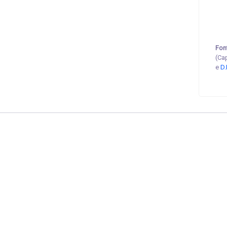
Fon
(Ca
e
D.