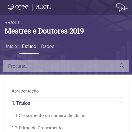
6.6 Remuneração por atividade econômica
RHCTI
BRASIL:
Mestres e Doutores 2019
Início
Estudo
Dados
Apresentação
1. Títulos
1.1 Crescimento do número de títulos
1.2 Ritmo de Crescimento