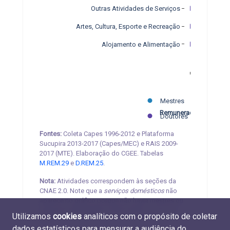
Outras Atividades de Serviços
Artes, Cultura, Esporte e Recreação
Alojamento e Alimentação
R$ 5.000
R$ 10.000
R$ 15.000
R$ 20.000
R$ 25.000
Mestres
Remuneração média
Doutores
Fontes:
Coleta Capes 1996-2012 e Plataforma
Sucupira 2013-2017 (Capes/MEC) e RAIS 2009-
2017 (MTE). Elaboração do CGEE. Tabelas
M.REM.29
e
D.REM.25
.
Nota:
Atividades correspondem às seções da
CNAE 2.0. Note que a
serviços domésticos
não
aparece no gráfico porque não havia mestres ou
doutores empregados nesta seção no ano de
Utilizamos
cookies
analíticos com o propósito de coletar
2017.
dados estatísticos para mensurar a audiência do