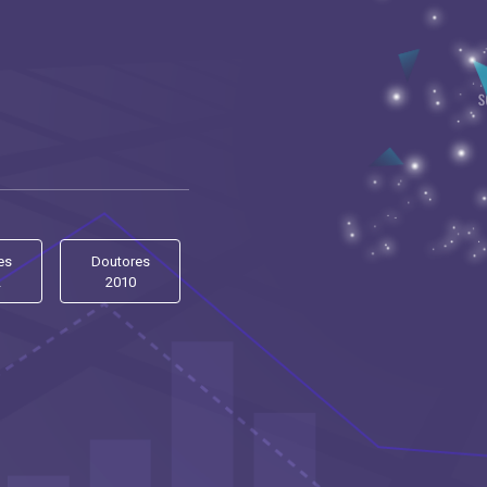
es
Doutores
2
2010