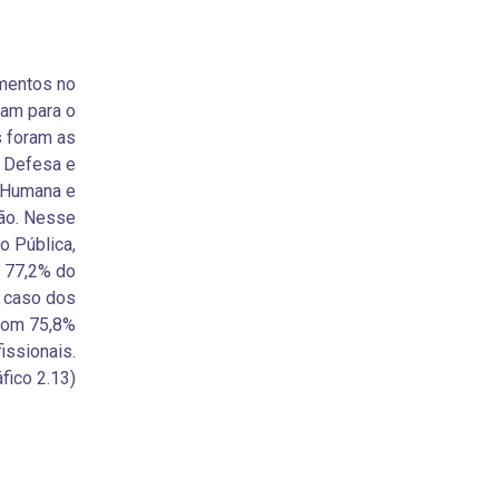
mentos no
ram para o
s foram as
, Defesa e
e Humana e
ção. Nesse
o Pública,
 77,2% do
 caso dos
 com 75,8%
issionais.
fico 2.13).