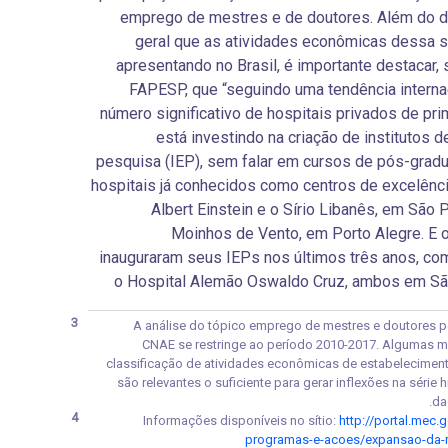
emprego de mestres e de doutores. Além do 
geral que as atividades econômicas dessa 
apresentando no Brasil, é importante destacar,
FAPESP, que “seguindo uma tendência interna
número significativo de hospitais privados de prim
está investindo na criação de institutos d
pesquisa (IEP), sem falar em cursos de pós-grad
hospitais já conhecidos como centros de excelênc
Albert Einstein e o Sírio Libanês, em São P
Moinhos de Vento, em Porto Alegre. E 
inauguraram seus IEPs nos últimos três anos, co
o Hospital Alemão Oswaldo Cruz, ambos em Sã
3
A análise do tópico emprego de mestres e doutores 
CNAE se restringe ao período 2010-2017. Algumas 
classificação de atividades econômicas de estabelecime
são relevantes o suficiente para gerar inflexões na série h
da
4
Informações disponíveis no sítio:
http://portal.mec.g
programas-e-acoes/expansao-da-r