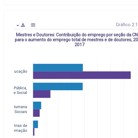
Gráfico 2.
Mestres e Doutores: Contribuição do emprego por seção da C
para o aumento do emprego total de mestres e de doutores, 2
2017
Educação
stração Pública,
guridade Social
Saúde Humana
Serviços Sociais
Indústrias de
Transformação