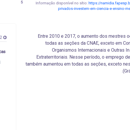
5
Informação disponível no sítio:
https://namidia.fapesp.b
privados-investem-em-ciencia-e-ensino-m
Entre 2010 e 2017, o aumento dos mestres o
12
todas as seções da CNAE, exceto em Con
Organismos Internacionais e Outras In
cas
Extraterritoriais. Nesse período, o emprego d
%
também aumentou em todas as seções, exceto ness
(Grá