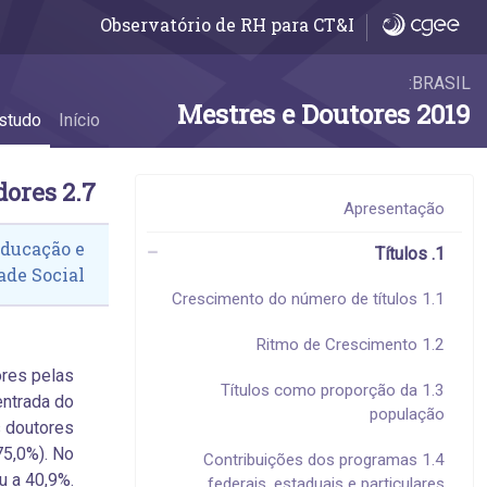
2.7 Atividades econômicas dos estabelecimentos empregadores - 2.7 Atividades econômicas dos estabelecimentos empregadores
Observatório de RH para CT&I
BRASIL:
Mestres e Doutores 2019
studo
Início
2.7 Atividades econômicas dos estabelecimentos empregadores
Apresentação
Educação e
1. Títulos
de Social.
1.1 Crescimento do número de títulos
1.2 Ritmo de Crescimento
ores pelas
1.3 Títulos como proporção da
entrada do
população
s doutores
5,0%). No
1.4 Contribuições dos programas
u a 40,9%.
federais, estaduais e particulares