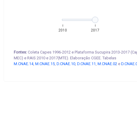
2010
2017
Fontes:
Coleta Capes 1996-2012 e Plataforma Sucupira 2013-2017 (Ca
MEC) e RAIS 2010 e 2017(MTE). Elaboração CGEE. Tabelas
M.CNAE.14
,
M.CNAE.15
,
D.CNAE.10
,
D.CNAE.11
,
M.CNAE.02
e
D.CNAE.