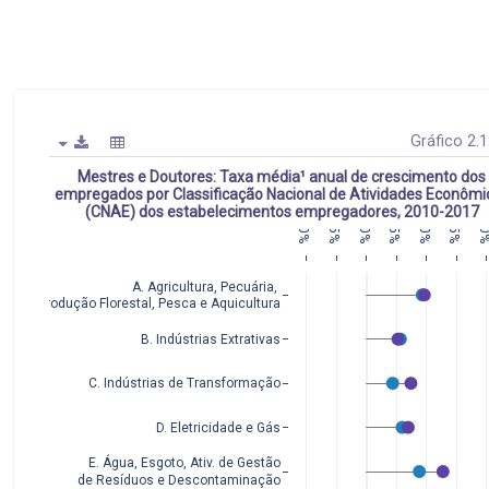
Gráfico 2.
Mestres e Doutores: Taxa média¹ anual de crescimento dos
empregados por Classificação Nacional de Atividades Econômi
(CNAE) dos estabelecimentos empregadores, 2010-2017
−10%
−5%
10%
15%
20
0%
5%
A. Agricultura, Pecuária, 
Produção Florestal, Pesca e Aquicultura
B. Indústrias Extrativas
C. Indústrias de Transformação
D. Eletricidade e Gás
E. Água, Esgoto, Ativ. de Gestão
de Resíduos e Descontaminação