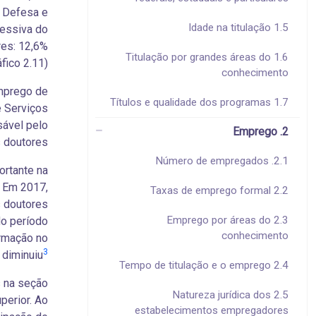
, Defesa e
1.5 Idade na titulação
ressiva do
res: 12,6%
1.6 Titulação por grandes áreas do
ico 2.11).
conhecimento
emprego de
1.7 Títulos e qualidade dos programas
 Serviços
sável pelo
2. Emprego
doutores.
2.1. Número de empregados
ortante na
. Em 2017,
2.2 Taxas de emprego formal
 doutores
2.3 Emprego por áreas do
o período
conhecimento
ormação no
3
 diminuiu
2.4 Tempo de titulação e o emprego
 na seção
2.5 Natureza jurídica dos
perior. Ao
estabelecimentos empregadores