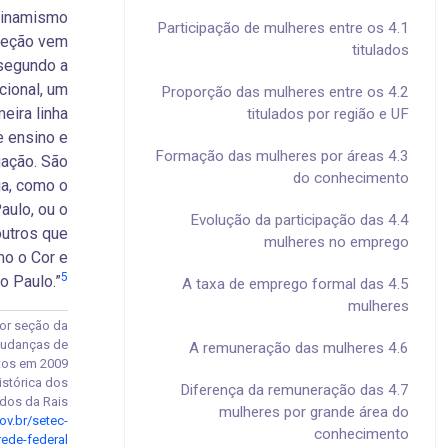
dinamismo
4.1 Participação de mulheres entre os
seção vem
titulados
 segundo a
cional, um
4.2 Proporção das mulheres entre os
eira linha
titulados por região e UF
e ensino e
4.3 Formação das mulheres por áreas
uação. São
do conhecimento
ia, como o
aulo, ou o
4.4 Evolução da participação das
outros que
mulheres no emprego
mo o Cor e
5
o Paulo.”
4.5 A taxa de emprego formal das
mulheres
por seção da
mudanças de
4.6 A remuneração das mulheres
ntos em 2009
istórica dos
4.7 Diferença da remuneração das
dos da Rais.
mulheres por grande área do
ov.br/setec-
conhecimento
ede-federal