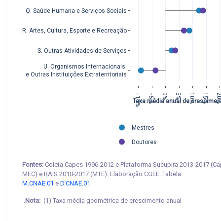
Q. Saúde Humana e Serviços Sociais
R. Artes, Cultura, Esporte e Recreação
S. Outras Atividades de Serviços
U. Organismos Internacionais 
e Outras Instituições Extraterritoriais
−10%
−5%
0%
5%
10%
15%
20
Taxa média anual de crescimen
Mestres
Doutores
Fontes:
Coleta Capes 1996-2012 e Plataforma Sucupira 2013-2017 (Ca
MEC) e RAIS 2010-2017 (MTE). Elaboração CGEE. Tabela
M.CNAE.01
e
D.CNAE.01
Nota:
(1) Taxa média geométrica de crescimento anual.