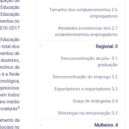
cipação de
 Educação
2.6 Tamanho dos estabelecimentos
e Educação
empregadores
umentou no
010-2017.
2.7 Atividades econômicas dos
estabelecimentos empregadores
 Educação
 total dos
3. Regional
mentou de
3.1 Desconcentração da pós-
 doutores,
graduação
 nichos de
 é a Rede
3.2 Desconcentração do emprego
cnológica,
xpressiva.
3.3 Exportadores e importadores
s em todos
3.4 Graus de endogenia
sino médio
4
nciaturas
3.5 Diferenças na remuneração
umento da
4. Mulheres
Sociais no