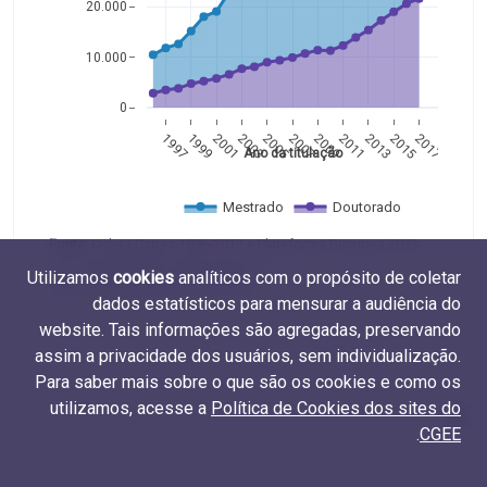
20.000
10.000
0
1997
1999
2001
2003
2005
2007
2009
2011
2013
2015
2017
Ano da titulação
Mestrado
Doutorado
Fonte:
Coleta Capes 1996-2012 e Plataforma Sucupira 2013-
2017 (Capes/MEC). Elaboração do
Utilizamos
cookies
analíticos com o propósito de coletar
CGEE. Tabelas
M.TIT.01
e
D.TIT.01
dados estatísticos para mensurar a audiência do
website. Tais informações são agregadas, preservando
assim a privacidade dos usuários, sem individualização.
Para saber mais sobre o que são os cookies e como os
utilizamos, acesse a
Política de Cookies dos sites do
.
CGEE