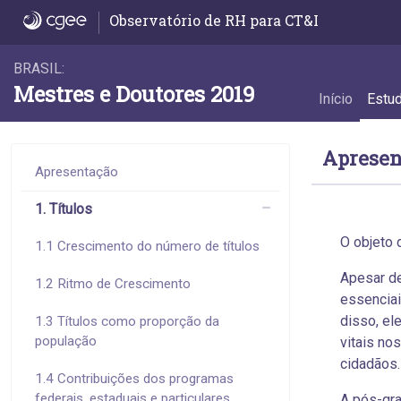
Apresentação - Apresentação
Observatório de RH para CT&I
BRASIL:
Mestres e Doutores 2019
Início
Estu
Apresen
Apresentação
1. Títulos
O objeto 
1.1 Crescimento do número de títulos
Apesar de
1.2 Ritmo de Crescimento
essenciai
disso, el
1.3 Títulos como proporção da
população
vitais no
cidadãos.
1.4 Contribuições dos programas
federais, estaduais e particulares
A pós-gra