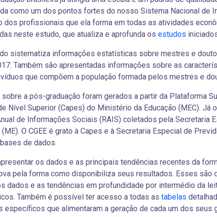
ida como um dos pontos fortes do nosso Sistema Nacional de I
o dos profissionais que ela forma em todas as atividades econ
das neste estudo, que atualiza e aprofunda os
estudos
iniciado
do sistematiza informações estatísticas sobre mestres e doutor
017. Também são apresentadas informações sobre as caracterís
ivíduos que compõem a população formada pelos mestres e dout
sobre a pós-graduação foram gerados a partir da Plataforma S
e Nível Superior (Capes) do Ministério da Educação (MEC). Já 
nual de Informações Sociais (RAIS) coletados pela Secretaria E
(ME). O CGEE é grato à Capes e à Secretaria Especial de Previdê
 bases de dados.
presentar os dados e as principais tendências recentes da fo
ova pela forma como disponibiliza seus resultados. Esses são d
os dados e as tendências em profundidade por intermédio da lei
icos. Também é possível ter acesso a todas as
tabelas
detalhad
 específicos que alimentaram a geração de cada um dos seus g