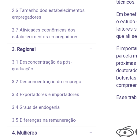
técnicos,
2.6 Tamanho dos estabelecimentos
Em benefí
empregadores
o estudo 
leitores 
2.7 Atividades econômicas dos
que ali s
estabelecimentos empregadores
É importa
3. Regional
parcela m
3.1 Desconcentração da pós-
próximas 
graduação
doutorad
bolsistas
3.2 Desconcentração do emprego
compreens
3.3 Exportadores e importadores
Esse trab
3.4 Graus de endogenia
3.5 Diferenças na remuneração
4. Mulheres