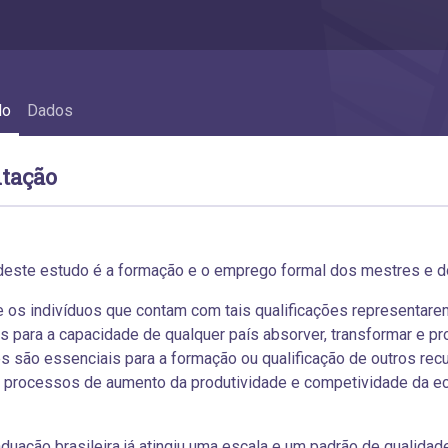
do
Dados
tação
deste estudo é a formação e o emprego formal dos mestres e dou
 os indivíduos que contam com tais qualificações representarem 
s para a capacidade de qualquer país absorver, transformar e 
es são essenciais para a formação ou qualificação de outros r
s processos de aumento da produtividade e competividade da e
duação brasileira já atingiu uma escala e um padrão de qualida