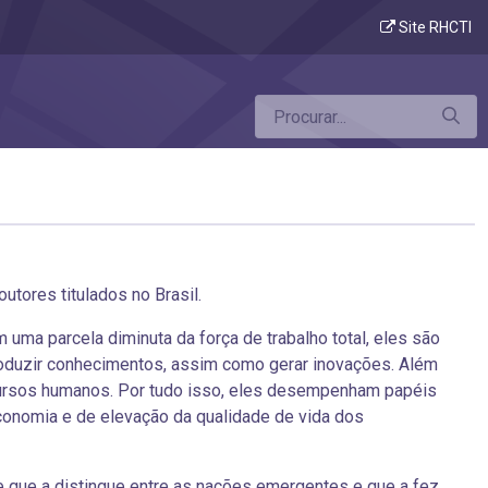
Site RHCTI
tores titulados no Brasil.
uma parcela diminuta da força de trabalho total, eles são
produzir conhecimentos, assim como gerar inovações. Além
ecursos humanos. Por tudo isso, eles desempenham papéis
conomia e de elevação da qualidade de vida dos
de que a distingue entre as nações emergentes e que a fez