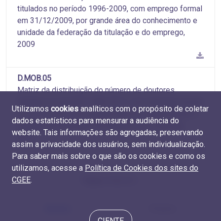
titulados no período 1996-2009, com emprego formal
em 31/12/2009, por grande área do conhecimento e
unidade da federação da titulação e do emprego,
2009
D.MOB.05
Matriz da distribuição do número de doutores
titulados no período 1996-2017, com emprego formal
Utilizamos
cookies
analíticos com o propósito de coletar
em 31/12/2017, por grande área do conhecimento e
dados estatísticos para mensurar a audiência do
unidade da federação da titulação e do emprego,
website. Tais informações são agregadas, preservando
2017
assim a privacidade dos usuários, sem individualização.
Para saber mais sobre o que são os cookies e como os
utilizamos, acesse a
Política de Cookies dos sites do
CGEE
.
Página 10 de 10
Anterior
Próximo
CIENTE