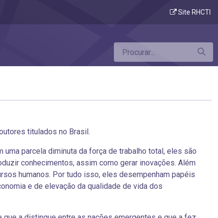
Site RHCTI
tores titulados no Brasil.
uma parcela diminuta da força de trabalho total, eles são
produzir conhecimentos, assim como gerar inovações. Além
ecursos humanos. Por tudo isso, eles desempenham papéis
conomia e de elevação da qualidade de vida dos
de que a distingue entre as nações emergentes e que a fez