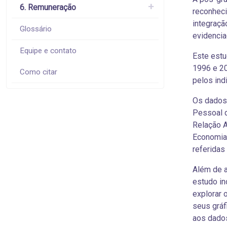
6. Remuneração
reconhec
integraçã
Glossário
evidencia
Equipe e contato
Este estu
1996 e 2
Como citar
pelos ind
Os dados 
Pessoal d
Relação A
Economia 
referidas
Além de a
estudo in
explorar 
seus gráf
aos dados