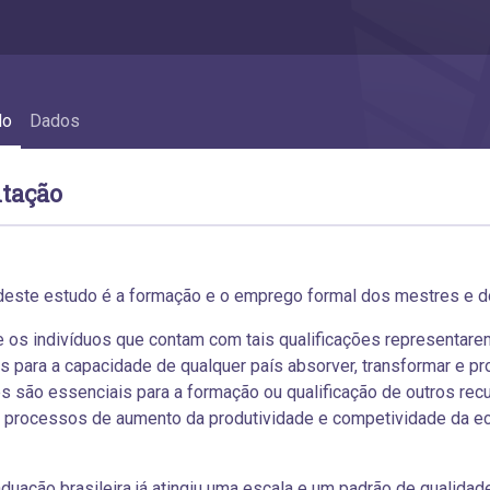
do
Dados
tação
deste estudo é a formação e o emprego formal dos mestres e dou
 os indivíduos que contam com tais qualificações representarem 
s para a capacidade de qualquer país absorver, transformar e 
es são essenciais para a formação ou qualificação de outros r
s processos de aumento da produtividade e competividade da e
duação brasileira já atingiu uma escala e um padrão de qualida