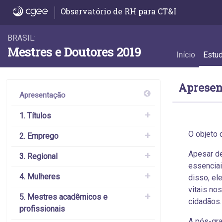
Estudo
Observatório de RH para CT&I
BRASIL:
Mestres e Doutores 2019
Início
Estu
Apresen
Apresentação
1. Títulos
O objeto 
2. Emprego
Apesar de
3. Regional
essenciai
4. Mulheres
disso, el
vitais no
5. Mestres acadêmicos e
cidadãos.
profissionais
A pós-gra