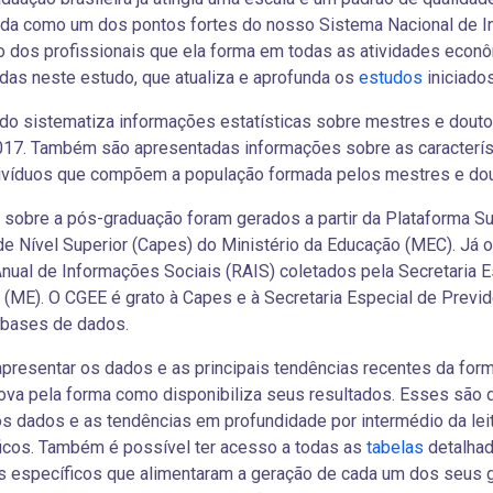
ida como um dos pontos fortes do nosso Sistema Nacional de I
o dos profissionais que ela forma em todas as atividades econ
das neste estudo, que atualiza e aprofunda os
estudos
iniciado
do sistematiza informações estatísticas sobre mestres e doutor
017. Também são apresentadas informações sobre as caracterís
ivíduos que compõem a população formada pelos mestres e dout
sobre a pós-graduação foram gerados a partir da Plataforma S
e Nível Superior (Capes) do Ministério da Educação (MEC). Já 
nual de Informações Sociais (RAIS) coletados pela Secretaria E
(ME). O CGEE é grato à Capes e à Secretaria Especial de Previdê
 bases de dados.
presentar os dados e as principais tendências recentes da fo
ova pela forma como disponibiliza seus resultados. Esses são d
os dados e as tendências em profundidade por intermédio da lei
icos. Também é possível ter acesso a todas as
tabelas
detalhad
 específicos que alimentaram a geração de cada um dos seus g