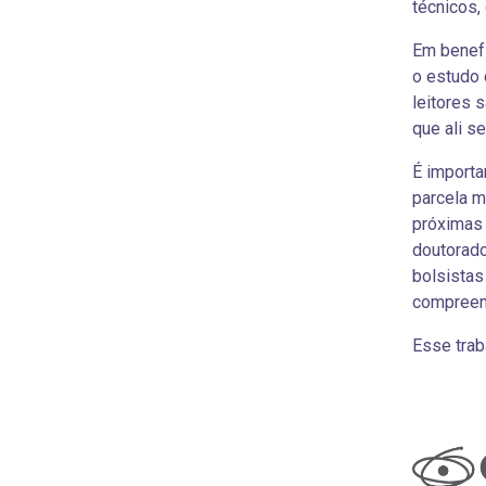
técnicos,
Em benefí
o estudo 
leitores 
que ali s
É importa
parcela m
próximas 
doutorad
bolsistas
compreens
Esse trab