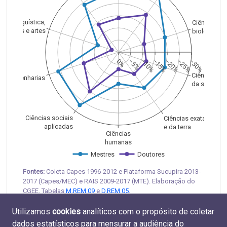
Linguística,
Ciências
letras e artes
biológicas
0%
−5%
−10%
−15%
−20%
−25%
−30%
Ciências
Engenharias
da saúde
Ciências sociais
Ciências exatas
aplicadas
e da terra
Ciências
humanas
Mestres
Doutores
Fontes:
Coleta Capes 1996-2012 e Plataforma Sucupira 2013-
2017 (Capes/MEC) e RAIS 2009-2017 (MTE). Elaboração do
CGEE. Tabelas
M.REM.09
e
D.REM.05
.
Utilizamos
cookies
analíticos com o propósito de coletar
dados estatísticos para mensurar a audiência do