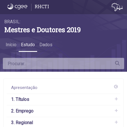
4.7 Diferença da remuneração das mulher
RHCTI
BRASIL:
Mestres e Doutores 2019
Início
Estudo
Dados
Apresentação
1. Títulos
2. Emprego
3. Regional