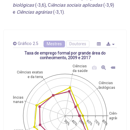
biológicas
(-3,6), C
iências sociais aplicadas
(-3,9)
e
Ciências agrárias
(-3,1).
Gráfico 2.5
Mestres
Doutores
Taxa de emprego formal por grande área do
conhecimento, 2009 e 2017
Ciências
da saúde
Ciências exatas
e da terra
Ciências
biológicas
Ciências
humanas
Ciências
agrárias
30%
40%
50%
60%
70%
80%