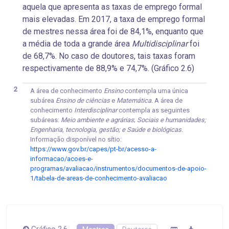
aquela que apresenta as taxas de emprego formal
mais elevadas. Em 2017, a taxa de emprego formal
de mestres nessa área foi de 84,1%, enquanto que
a média de toda a grande área
Multidisciplinar
foi
de 68,7%. No caso de doutores, tais taxas foram
respectivamente de 88,9% e 74,7%. (Gráfico 2.6)
2
A área de conhecimento
Ensino
contempla uma única
subárea
Ensino de ciências
e
Matemática.
A área de
conhecimento
Interdisciplinar
contempla as seguintes
subáreas:
Meio ambiente e agrárias
;
Sociais e humanidades;
Engenharia, tecnologia, gestão; e Saúde e biológicas
.
Informação disponível no sítio:
https://www.gov.br/capes/pt-br/acesso-a-
informacao/acoes-e-
programas/avaliacao/instrumentos/documentos-de-apoio-
1/tabela-de-areas-de-conhecimento-avaliacao