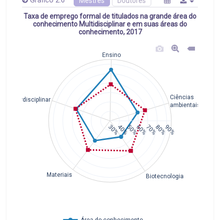
Gráfico 2.6
Mestres
Doutores
Taxa de emprego formal de titulados na grande área do
conhecimento Multidisciplinar e em suas áreas do
conhecimento, 2017
Ensino
Ciências
Interdisciplinar
ambientais
30%
40%
50%
60%
70%
80%
90%
Materiais
Biotecnologia