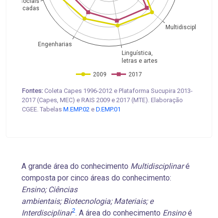
ências sociais
aplicadas
Multidisciplinar
Engenharias
Linguística,
letras e artes
2009
2017
Fontes:
Coleta Capes 1996-2012 e Plataforma Sucupira 2013-
2017 (Capes, MEC) e RAIS 2009 e 2017 (MTE). Elaboração
CGEE. Tabelas
M.EMP.02
e
D.EMP.01
A grande área do conhecimento
Multidisciplinar
é
composta por cinco áreas do conhecimento:
Ensino; Ciências
ambientais; Biotecnologia; Materiais; e
2
Interdisciplinar
. A área do conhecimento
Ensino
é