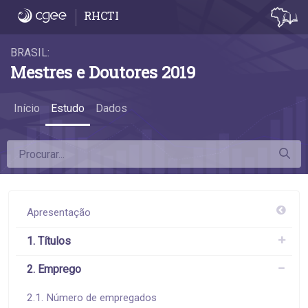
2.3 Emprego por áreas do conhecimento - 
RHCTI
BRASIL:
Mestres e Doutores 2019
Início
Estudo
Dados
Apresentação
1. Títulos
2. Emprego
2.1. Número de empregados