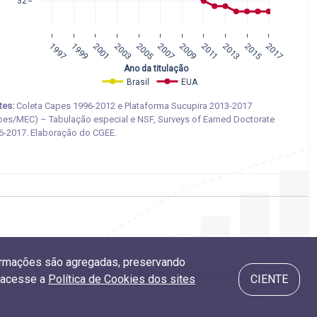
32
1997
1999
2001
2003
2005
2007
2009
2011
2013
2015
2017
 Ano da titulação
Brasil
EUA
tes:
Coleta Capes 1996-2012 e Plataforma Sucupira 2013-2017
pes/MEC) – Tabulação especial e NSF, Surveys of Earned Doctorate
6-2017. Elaboração do CGEE.
nformações são agregadas, preservando
1.6 Titulação por grandes áreas do conhecimento
, acesse a
Política de Cookies dos sites
CIENTE