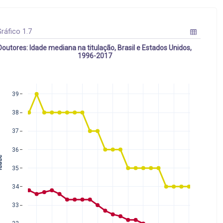
ráfico 1.7
Doutores: Idade mediana na titulação, Brasil e Estados Unidos,
1996-2017
39
38
37
36
ade
35
34
33