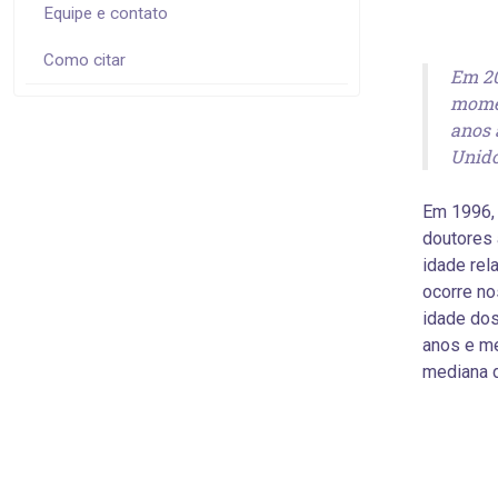
Equipe e contato
Como citar
Em 20
momen
anos 
Unido
Em 1996, 
doutores 
idade rel
ocorre no
idade dos
anos e me
mediana do