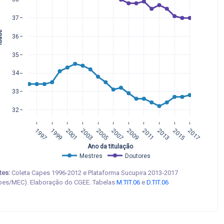
37
ade
36
35
34
33
32
1997
1999
2001
2003
2005
2007
2009
2011
2013
2015
2017
 Ano da titulação
Mestres
Doutores
tes:
Coleta Capes 1996-2012 e Plataforma Sucupira 2013-2017
pes/MEC). Elaboração do CGEE. Tabelas
M.TIT.06
e
D.TIT.06