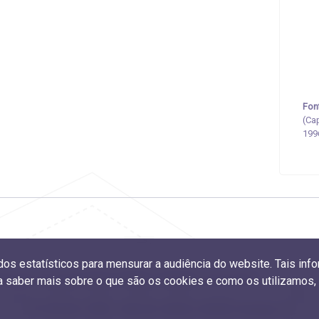
Fon
(Ca
199
ados estatísticos para mensurar a audiência do website. Tais i
ibuições dos programas federais, estaduais e particulares
ra saber mais sobre o que são os cookies e como os utilizamos
© 2019-2021 CGEE
- Centro de Gestão e Estudos Estratégicos