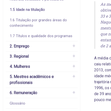
As mé
1.5 Idade na titulação
obtiv
33 e 
1.6 Titulação por grandes áreas do
Naque
conhecimento
mestr
que n
1.7 Títulos e qualidade dos programas
entan
de 2 
2. Emprego
3. Regional
A média 
caiu rela
4. Mulheres
2013, com
idade méd
5. Mestres acadêmicos e
trajetória
profissionais
1996, os
6. Remuneração
de 39 ano
pouco me
Glossário