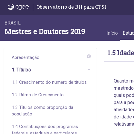
1.5 Idade na titulação - 1.5 Idade na titulaçã
Observatório de RH para CT&I
BRASIL:
Mestres e Doutores 2019
Início
Estu
1.5 Idad
Apresentação
1. Títulos
Quanto ma
1.1 Crescimento do número de títulos
mestrado 
1.2 Ritmo de Crescimento
quais pod
para a pe
1.3 Títulos como proporção da
atividade
população
de idade 
relativame
1.4 Contribuições dos programas
federais, estaduais e particulares