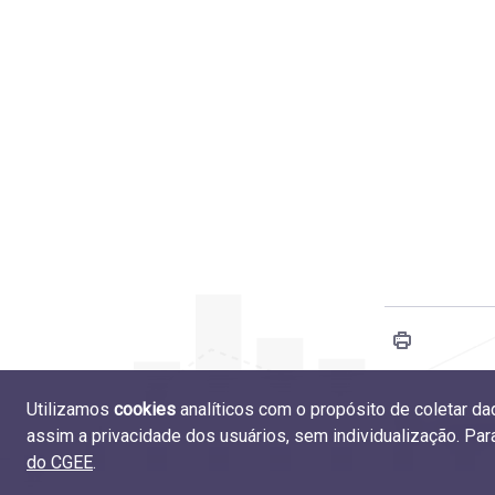
Utilizamos
cookies
analíticos com o propósito de coletar d
1.4 Contr
assim a privacidade dos usuários, sem individualização. Pa
do CGEE
.