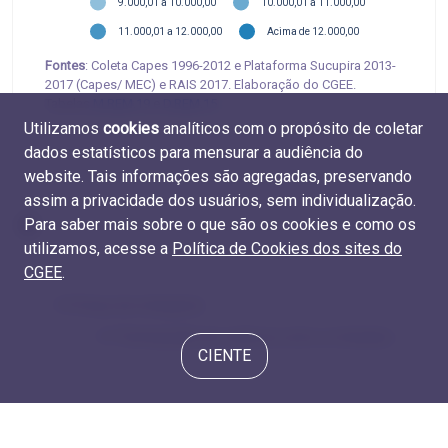
9.000,01 a 10.000,00
10.000,01 a 11.000,00
11.000,01 a 12.000,00
Acima de 12.000,00
Fontes
: Coleta Capes 1996-2012 e Plataforma Sucupira 2013-
2017 (Capes/ MEC) e RAIS 2017. Elaboração do CGEE.
Tabelas
M.REM.19
e
D.REM.15
Utilizamos
cookies
analíticos com o propósito de coletar
dados estatísticos para mensurar a audiência do
website. Tais informações são agregadas, preservando
assim a privacidade dos usuários, sem individualização.
Para saber mais sobre o que são os cookies e como os
utilizamos, acesse a
Política de Cookies dos sites do
CGEE
.
3.4 Graus de endogenia
4.1 Participação de mulheres entre os titulados
CIENTE