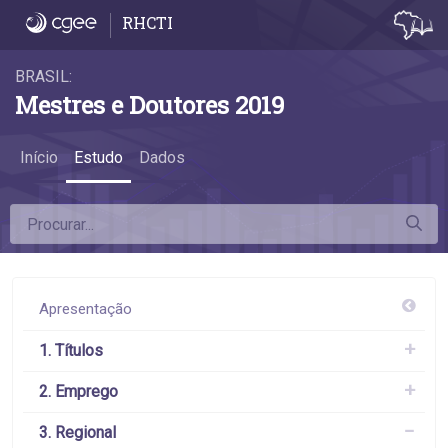
3.5 Diferenças na remuneração - 3.5 Dife
RHCTI
BRASIL:
Mestres e Doutores 2019
Início
Estudo
Dados
Apresentação
1. Títulos
2. Emprego
3. Regional