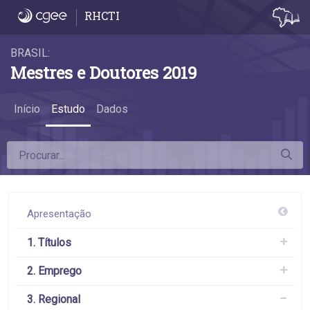
3.2 Desconcentração do emprego - 3.2 Des
RHCTI
BRASIL:
Mestres e Doutores 2019
Início
Estudo
Dados
Apresentação
1. Títulos
2. Emprego
3. Regional