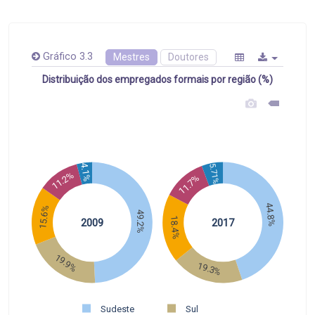
Gráfico 3.3
Mestres
Doutores
Distribuição dos empregados formais por região (%)
4.1%
5.71%
11.2%
11.7%
44.8%
15.6%
49.2%
18.4%
2009
2017
19.9%
19.3%
Sudeste
Sul