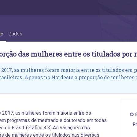
dos por região e UF - 4.2 Proporção das mul
do
Dados
orção das mulheres entre os titulados por 
 2017, as mulheres foram maioria entre os titulados em 
rasileiras. Apenas no Nordeste a proporção de mulheres e
 2017, as mulheres foram maioria entre os
G
s em programas de mestrado e doutorado em todas
Pr
s do Brasil. (Gráfico 4.3) As variações das
s de mulheres entre os titulados nas diversas