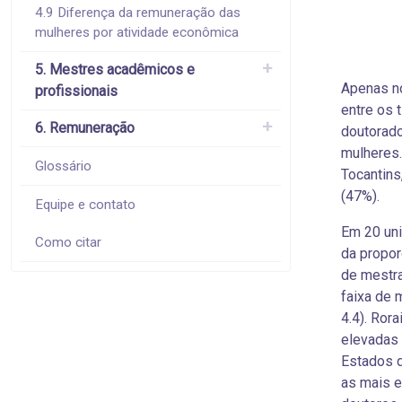
4.9 Diferença da remuneração das
mulheres por atividade econômica
5. Mestres acadêmicos e
Apenas n
profissionais
entre os 
6. Remuneração
doutorado
mulheres.
Glossário
Tocantins
(47%).
Equipe e contato
Em 20 uni
Como citar
da propor
de mestra
faixa de 
4.4). Ror
elevadas 
Estados d
as mais e