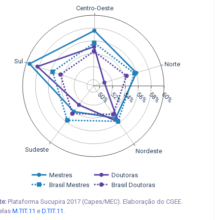
Centro-Oeste
Sul
Norte
50%
52%
54%
56%
58%
60%
Sudeste
Nordeste
Mestres
Doutoras
Brasil Mestres
Brasil Doutoras
te:
Plataforma Sucupira 2017 (Capes/MEC). Elaboração do CGEE.
elas
M.TIT.11
e
D.TIT.11
.