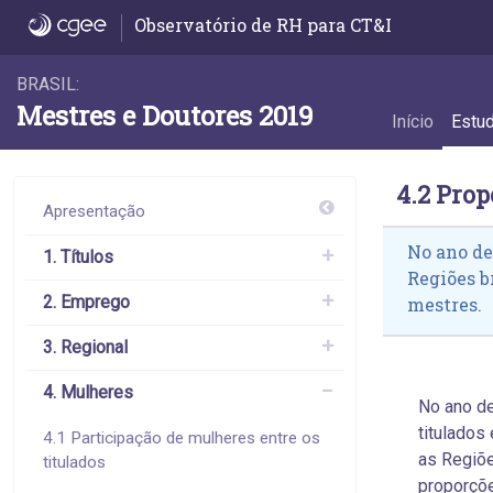
4.2 Proporção das mulheres entre os titula
Observatório de RH para CT&I
BRASIL:
Mestres e Doutores 2019
Início
Estu
4.2 Prop
Apresentação
No ano de
1. Títulos
Regiões b
2. Emprego
mestres.
3. Regional
4. Mulheres
No ano de
titulado
4.1 Participação de mulheres entre os
as Regiõe
titulados
proporçõe