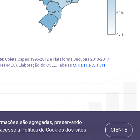
50%
45%
te:
Coleta Capes 1996-2012 e Plataforma Sucupira 2013-2017
pes/MEC). Elaboração do CGEE. Tabelas
M.TIT.11
e
D.TIT.11
.
nformações são agregadas, preservando
4.3 Formação das mulheres por áreas do conhecimento
, acesse a
Política de Cookies dos sites
CIENTE