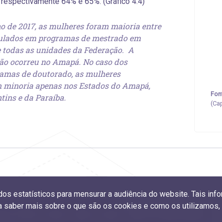
 respectivamente 64% e 65%. (Gráfico 4.4)
o de 2017, as mulheres foram maioria entre
tulados em programas de mestrado em
 todas as unidades da Federação. A
ão ocorreu no Amapá. No caso dos
amas de doutorado, as mulheres
 minoria apenas nos Estados do Amapá,
Fon
tins e da Paraíba.
(Ca
ados estatísticos para mensurar a audiência do website. Tais i
cipação de mulheres entre os titulados
ra saber mais sobre o que são os cookies e como os utilizamos