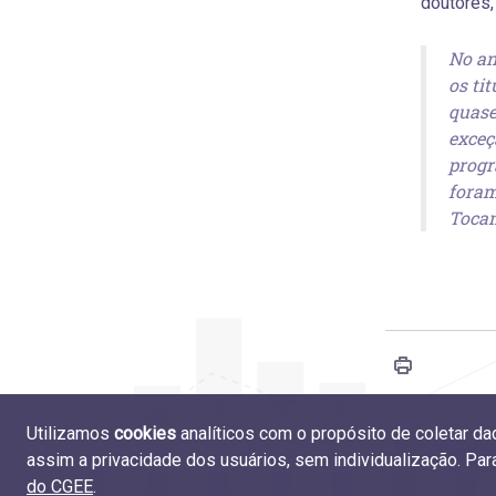
doutores,
No an
os ti
quase
exceç
progr
foram
Tocan
Utilizamos
cookies
analíticos com o propósito de coletar d
4.1 Parti
assim a privacidade dos usuários, sem individualização. Pa
do CGEE
.