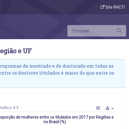
heres entre os titulados por região e UF
Site RHCTI
região e UF
programas de mestrado e de doutorado em todas as
ntre os doutores titulados é maior do que entre os
ráfico 4.3
oporção de mulheres entre os titulados em 2017 por Regiões e
no Brasil (%)