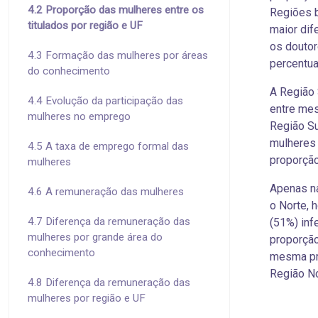
4.2 Proporção das mulheres entre os
Regiões b
titulados por região e UF
maior dif
os doutor
4.3 Formação das mulheres por áreas
percentua
do conhecimento
A Região 
4.4 Evolução da participação das
entre mes
mulheres no emprego
Região Su
mulheres 
4.5 A taxa de emprego formal das
proporção
mulheres
Apenas na
4.6 A remuneração das mulheres
o Norte, 
4.7 Diferença da remuneração das
(51%) inf
mulheres por grande área do
proporçã
conhecimento
mesma pr
Região No
4.8 Diferença da remuneração das
mulheres por região e UF