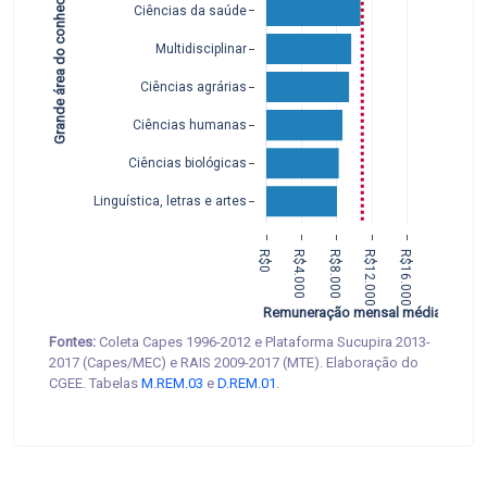
Grande área do conhecimento
Ciências da saúde
Multidisciplinar
Ciências agrárias
Ciências humanas
Ciências biológicas
Linguística, letras e artes
R$0
R$4.000
R$8.000
R$12.000
R$16.000
Remuneração mensal média
Fontes:
Coleta Capes 1996-2012 e Plataforma Sucupira 2013-
2017 (Capes/MEC) e RAIS 2009-2017 (MTE). Elaboração do
CGEE. Tabelas
M.REM.03
e
D.REM.01
.