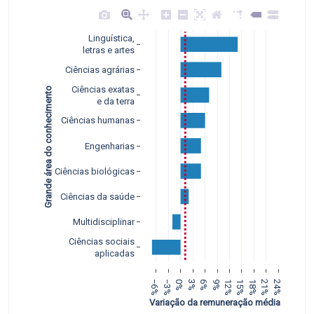
Linguística,
letras e artes
Ciências agrárias
Ciências exatas
Grande área do conhecimento
e da terra
Ciências humanas
Engenharias
Ciências biológicas
Ciências da saúde
Multidisciplinar
Ciências sociais
aplicadas
−6%
−3%
0%
3%
6%
9%
12%
15%
18%
21%
24%
 Variação da remuneração média