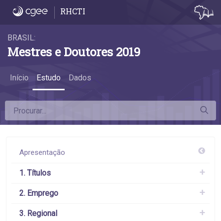
6.4 Remuneração por grande área do conh
RHCTI
BRASIL:
Mestres e Doutores 2019
Início
Estudo
Dados
Apresentação
1. Títulos
2. Emprego
3. Regional