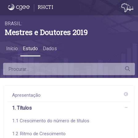
1.5 Idade na titulação - 1.5 Idade na titulaçã
RHCTI
BRASIL:
Mestres e Doutores 2019
Início
Estudo
Dados
Apresentação
1. Títulos
1.1 Crescimento do número de títulos
1.2 Ritmo de Crescimento