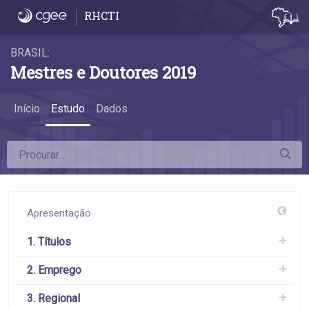
5.4 Remuneração - 5.4 Remuneração
RHCTI
BRASIL:
Mestres e Doutores 2019
Início
Estudo
Dados
Apresentação
1. Títulos
2. Emprego
3. Regional