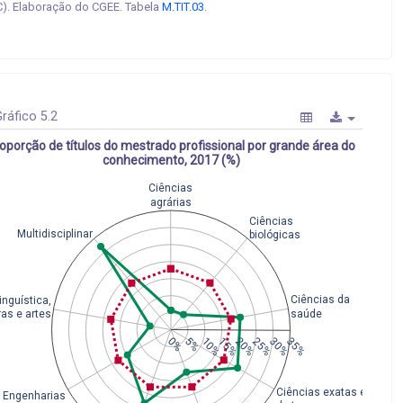
). Elaboração do CGEE. Tabela
M.TIT.03
.
ráfico 5.2
oporção de títulos do mestrado profissional por grande área do
conhecimento, 2017 (%)
Ciências
agrárias
Ciências
Multidisciplinar
biológicas
Ciências da
inguística,
saúde
ras e artes
0%
5%
10%
15%
20%
25%
30%
35%
Ciências exatas e
Engenharias