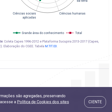
da terra
Ciências sociais
Ciências humanas
aplicadas
Grande área do conhecimento
Total
te
: Coleta Capes 1996-2012 e Plataforma Sucupira 2013-2017 (Capes,
). Elaboração do CGEE. Tabela
M.TIT.03
.
nformações são agregadas, preservando
5.2 Taxa de emprego
, acesse a
Política de Cookies dos sites
CIENTE