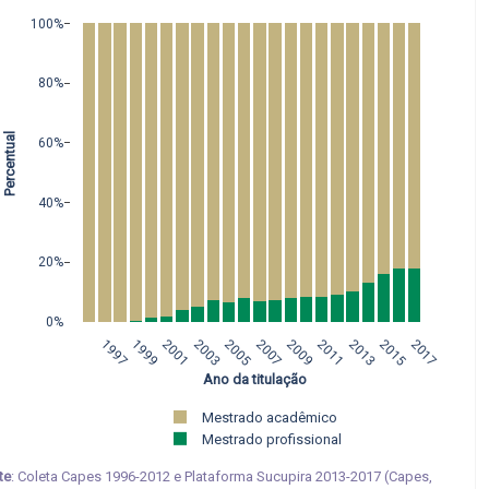
100%
80%
 Percentual
60%
40%
20%
0%
1997
1999
2001
2003
2005
2007
2009
2011
2013
2015
2017
 Ano da titulação
Mestrado acadêmico 
Mestrado profissional
te
: Coleta Capes 1996-2012 e Plataforma Sucupira 2013-2017 (Capes,