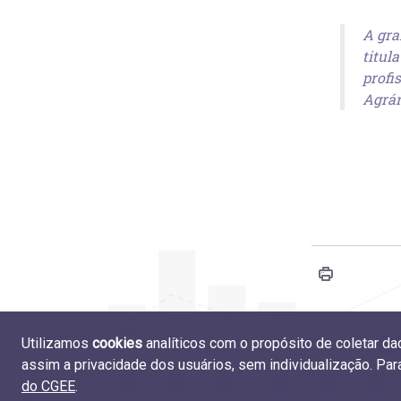
A gra
titul
profi
Agrár
Utilizamos
cookies
analíticos com o propósito de coletar d
4.9 
assim a privacidade dos usuários, sem individualização. Pa
do CGEE
.