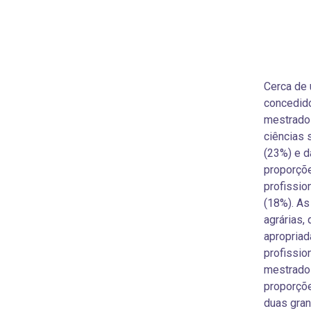
Cerca de 
concedido
mestrado 
ciências 
(23%) e d
proporçõe
profissio
(18%). As
agrárias,
apropriad
profissio
mestrado 
proporçõe
duas gran