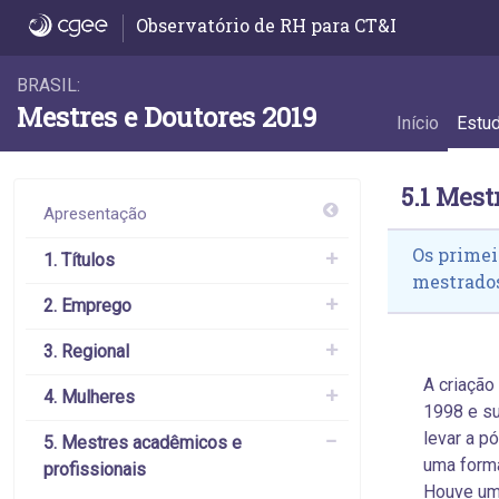
5.1 Mestres profissionais - 5.1 Mestres prof
Observatório de RH para CT&I
BRASIL:
Mestres e Doutores 2019
Início
Estu
5.1 Mest
Apresentação
Os primei
1. Títulos
mestrados
2. Emprego
3. Regional
A criação
4. Mulheres
1998 e su
levar a p
5. Mestres acadêmicos e
uma forma
profissionais
Houve uma