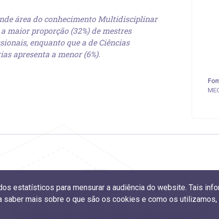
nde área do conhecimento Multidisciplinar
a a maior proporção (32%) de mestres
ssionais, enquanto que a de Ciências
ias apresenta a menor (6%).
Fon
MEC
ados estatísticos para mensurar a audiência do website. Tais i
Diferença da remuneração das mulheres por atividade
econômica
ra saber mais sobre o que são os cookies e como os utilizamos
© 2019-2021 CGEE
- Centro de Gestão e Estudos Estratégicos