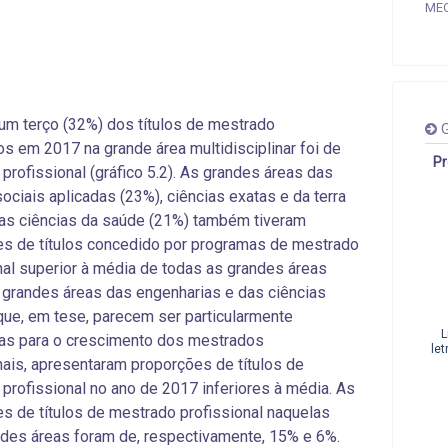
MEC
um terço (32%) dos títulos de mestrado
G
s em 2017 na grande área multidisciplinar foi de
Pr
profissional (gráfico 5.2). As grandes áreas das
sociais aplicadas (23%), ciências exatas e da terra
as ciências da saúde (21%) também tiveram
s de títulos concedido por programas de mestrado
nal superior à média de todas as grandes áreas
 grandes áreas das engenharias e das ciências
 que, em tese, parecem ser particularmente
L
as para o crescimento dos mestrados
let
nais, apresentaram proporções de títulos de
profissional no ano de 2017 inferiores à média. As
s de títulos de mestrado profissional naquelas
des áreas foram de, respectivamente, 15% e 6%.