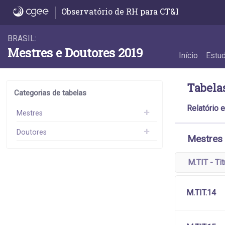
Dados
Observatório de RH para CT&I
BRASIL:
Mestres e Doutores 2019
Início
Estu
Tabela
Categorias de tabelas
Relatório 
Mestres
Doutores
Mestres
M.TIT - Ti
M.TIT.14