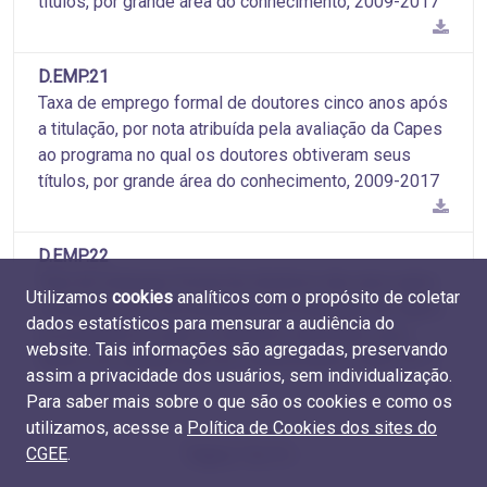
títulos, por grande área do conhecimento, 2009-2017
D.EMP.21
Taxa de emprego formal de doutores cinco anos após
a titulação, por nota atribuída pela avaliação da Capes
ao programa no qual os doutores obtiveram seus
títulos, por grande área do conhecimento, 2009-2017
D.EMP.22
Taxa de emprego formal de doutores dez anos após
Utilizamos
cookies
analíticos com o propósito de coletar
a titulação, por nota atribuída pela avaliação da Capes
dados estatísticos para mensurar a audiência do
ao programa no qual os doutores obtiveram seus
website. Tais informações são agregadas, preservando
títulos, por grande área do conhecimento, 2009-2017
assim a privacidade dos usuários, sem individualização.
Para saber mais sobre o que são os cookies e como os
utilizamos, acesse a
Política de Cookies dos sites do
CGEE
.
Página 7 de 10