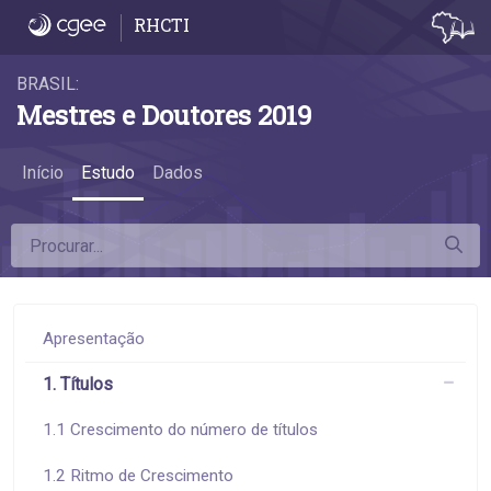
3.5 Diferenças na remuneração - 3.5 Dife
RHCTI
BRASIL:
Mestres e Doutores 2019
Início
Estudo
Dados
Apresentação
1. Títulos
1.1 Crescimento do número de títulos
1.2 Ritmo de Crescimento