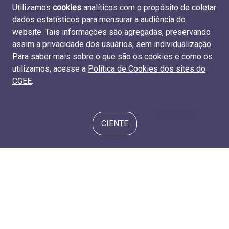
2017 (Capes/ MEC) e RAIS 2017. Elaboração do CGEE.
Utilizamos
cookies
analíticos com o propósito de coletar
Tabelas
M.REM.19
e
D.REM.15
dados estatísticos para mensurar a audiência do
website. Tais informações são agregadas, preservando
assim a privacidade dos usuários, sem individualização.
Para saber mais sobre o que são os cookies e como os
utilizamos, acesse a
Política de Cookies dos sites do
CGEE
.
Apresentação
CIENTE