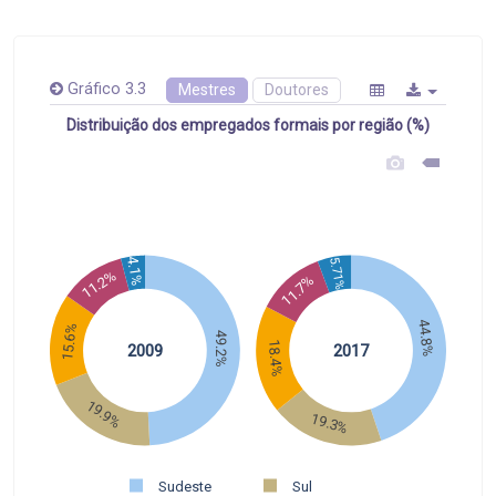
Gráfico 3.3
Mestres
Doutores
Distribuição dos empregados formais por região (%)
4.1%
5.71%
11.2%
11.7%
44.8%
15.6%
49.2%
18.4%
2009
2017
19.9%
19.3%
Sudeste
Sul