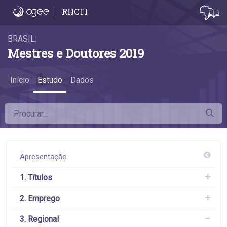
3.2 Desconcentração do emprego - 3.2 Des
RHCTI
BRASIL:
Mestres e Doutores 2019
Início
Estudo
Dados
Apresentação
1. Títulos
2. Emprego
3. Regional