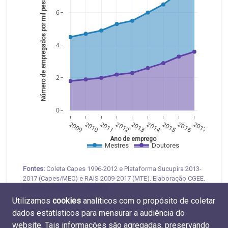
Número de empregados por mil pessoas 
6
4
2
0
2009
2010
2011
2012
2013
2014
2015
2016
2017
Ano de emprego
Mestres
Doutores
Fontes:
Coleta Capes 1996-2012 e Plataforma Sucupira 2013-
2017 (Capes/MEC) e RAIS 2009-2017 (MTE). Elaboração CGEE.
Tabelas
M.EMP.01
e
D.EMP.01
Utilizamos
cookies
analíticos com o propósito de coletar
dados estatísticos para mensurar a audiência do
website. Tais informações são agregadas, preservando