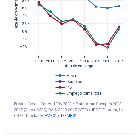
Taxa de crescimento
8%
6%
4%
2%
0%
−2%
−4%
2010
2011
2012
2013
2014
2015
2016
2017
Ano de emprego
Mestres
Doutores
PIB
Emprego formal total
Fontes:
Coleta Capes 1996-2012 e Plataforma Sucupira 2013-
2017 (Capes/MEC) RAIS 2010-2017 (MTE) e IBGE. Elaboração
CGEE. Tabelas
M.EMP.01
e
D.EMP.01