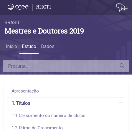
6.9 Remuneração de mestres acadêmicos e 
RHCTI
BRASIL:
Mestres e Doutores 2019
Início
Estudo
Dados
Apresentação
1. Títulos
1.1 Crescimento do número de títulos
1.2 Ritmo de Crescimento