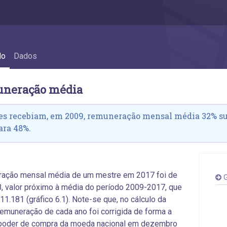
o média
do
Dados
uneração média
es recebiam, em 2009, remuneração mensal média 32% sup
ara 48%.
ração mensal média de um mestre em 2017 foi de
G
, valor próximo à média do período 2009-2017, que
 11.181 (gráfico 6.1). Note-se que, no cálculo da
remuneração de cada ano foi corrigida de forma a
o poder de compra da moeda nacional em dezembro