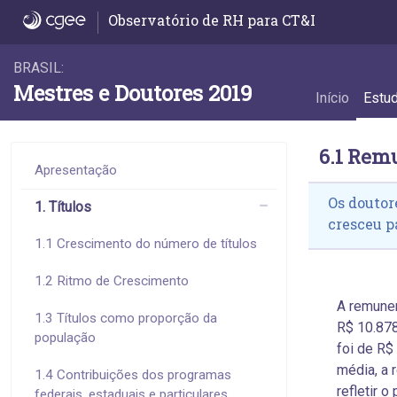
6.1 Remuneração média - 6.1 Remuneraçã
Observatório de RH para CT&I
BRASIL:
Mestres e Doutores 2019
Início
Estu
6.1 Rem
Apresentação
Os doutor
1. Títulos
cresceu p
1.1 Crescimento do número de títulos
1.2 Ritmo de Crescimento
A remune
1.3 Títulos como proporção da
R$ 10.878
população
foi de R$
média, a 
1.4 Contribuições dos programas
refletir 
federais, estaduais e particulares