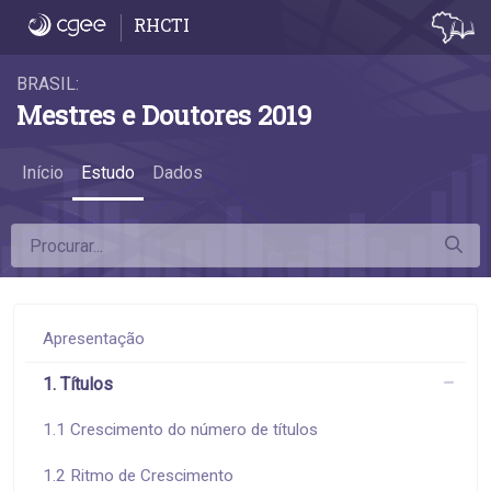
1.1 Crescimento do número de títulos - 1.1
RHCTI
BRASIL:
Mestres e Doutores 2019
Início
Estudo
Dados
Apresentação
1. Títulos
1.1 Crescimento do número de títulos
1.2 Ritmo de Crescimento