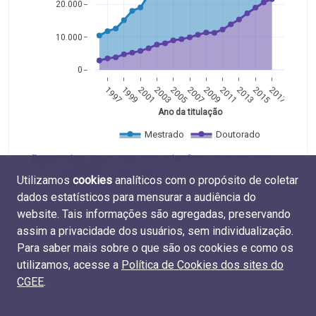
20.000
10.000
0
1997
1999
2001
2003
2005
2007
2009
2011
2013
2015
2017
Ano da titulação
Mestrado
Doutorado
Fonte:
Coleta Capes 1996-2012 e Plataforma Sucupira 2013-
2017 (Capes/MEC). Elaboração do
Utilizamos
cookies
analíticos com o propósito de coletar
CGEE. Tabelas
M.TIT.01
e
D.TIT.01
dados estatísticos para mensurar a audiência do
website. Tais informações são agregadas, preservando
assim a privacidade dos usuários, sem individualização.
Para saber mais sobre o que são os cookies e como os
utilizamos, acesse a
Política de Cookies dos sites do
CGEE
.