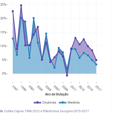
25%
20%
15%
10%
5%
0%
1997
1999
2001
2003
2005
2007
2009
2011
2013
2015
2017
Ano da titulação
Doutores
Mestres
te:
Coleta Capes 1996-2012 e Plataforma Sucupira 2013-2017