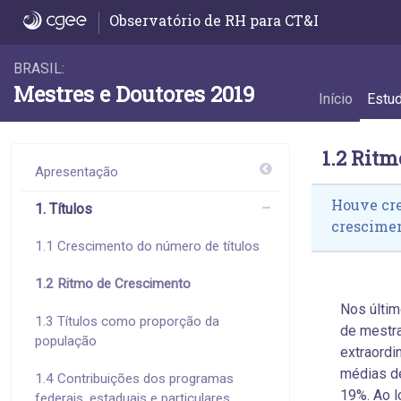
1.2 Ritmo de Crescimento - 1.2 Ritmo de C
Observatório de RH para CT&I
BRASIL:
Mestres e Doutores 2019
Início
Estu
1.2 Rit
Apresentação
Houve cre
1. Títulos
crescime
1.1 Crescimento do número de títulos
1.2 Ritmo de Crescimento
Nos últim
1.3 Títulos como proporção da
de mestr
população
extraordi
médias d
1.4 Contribuições dos programas
19%. Ao l
federais, estaduais e particulares