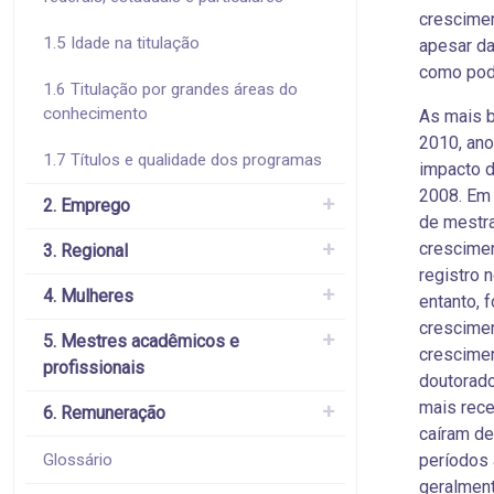
crescimen
1.5 Idade na titulação
apesar da
como pod
1.6 Titulação por grandes áreas do
conhecimento
As mais b
2010, ano
1.7 Títulos e qualidade dos programas
impacto d
2008. Em 
2. Emprego
de mestra
crescimen
3. Regional
registro
n
4. Mulheres
entanto, 
crescimen
5. Mestres acadêmicos e
crescimen
profissionais
doutorado
mais rece
6. Remuneração
caíram de
Glossário
períodos 
geralment