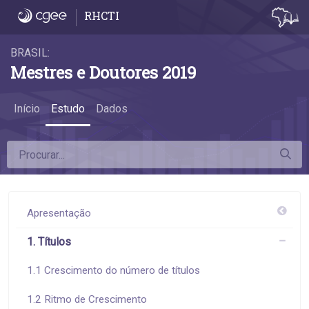
1.5 Idade na titulação - 1.5 Idade na titulaçã
RHCTI
BRASIL:
Mestres e Doutores 2019
Início
Estudo
Dados
Apresentação
1. Títulos
1.1 Crescimento do número de títulos
1.2 Ritmo de Crescimento