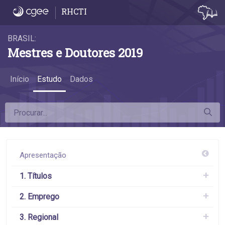
6.9 Remuneração de mestres acadêmicos e 
RHCTI
BRASIL:
Mestres e Doutores 2019
Início
Estudo
Dados
Apresentação
1. Títulos
2. Emprego
3. Regional