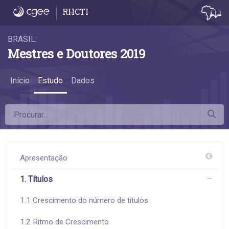
1.7 Títulos e qualidade dos programas - 1.
RHCTI
BRASIL:
Mestres e Doutores 2019
Início
Estudo
Dados
Apresentação
1. Títulos
1.1 Crescimento do número de títulos
1.2 Ritmo de Crescimento