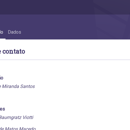
do
Dados
 contato
ão
e Miranda Santos
res
Baumgratz Viotti
de Matos Macedo