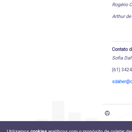
Rogério C
Arthur de 
Contato 
Sofia Dah
(61) 342
sdaher@c
Utilizamos
cookies
analíticos com o propósito de coletar d