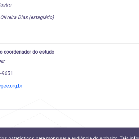
astro
Oliveira Dias (estagiário)
do coordenador do estudo
er
4-9651
gee.org.br
ados estatísticos para mensurar a audiência do website. Tais i