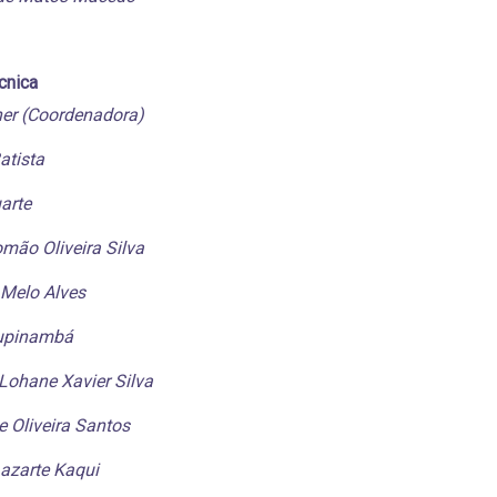
cnica
her (Coordenadora)
atista
arte
mão Oliveira Silva
 Melo Alves
upinambá
Lohane Xavier Silva
 Oliveira Santos
azarte Kaqui