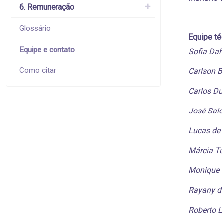
6. Remuneração
Glossário
Equipe té
Equipe e contato
Sofia Da
Como citar
Carlson B
Carlos Du
José Salo
Lucas de
Márcia T
Monique 
Rayany de
Roberto L