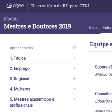
Equipe e contato - Equipe e contato
Observatório de RH para CT&I
BRASIL:
Mestres e Doutores 2019
Início
Estu
Equipe e
Apresentação
1. Títulos
Supervis
2. Emprego
Marcio d
3. Regional
4. Mulheres
Consulto
5. Mestres acadêmicos e
Eduardo 
profissionais
Mariano 