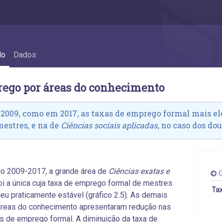
2.3 Emprego por áreas do conhecimento
do
Dados
rego por áreas do conhecimento
2009, como em 2017, as taxas de emprego formal mais e
mestres, e na de
Ciências sociais aplicadas
, no caso dos dou
o 2009-2017, a grande área de
Ciências exatas e
G
oi a única cuja taxa de emprego formal de mestres
Tax
u praticamente estável (gráfico 2.5). As demais
áreas do conhecimento apresentaram redução nas
s de emprego formal. A diminuição da taxa de