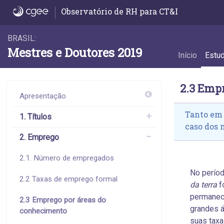
2.3 Emprego por áreas do conhecimento - 
Observatório de RH para CT&I
BRASIL:
Mestres e Doutores 2019
Início
Estu
2.3 Emp
Apresentação
Tanto em 
1. Títulos
caso dos 
2. Emprego
2.1. Número de empregados
No períod
2.2 Taxas de emprego formal
da terra
f
permanece
2.3 Emprego por áreas do
grandes 
conhecimento
suas taxa