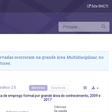
Site RHCTI
levadas ocorreram na grande área
Multidisciplinar
, no
tores.
ráfico 2.5
Mestres
Doutores
a de emprego formal por grande área do conhecimento, 2009 e
2017
Ciências
da saúde