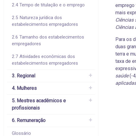
2.4 Tempo de titulação e o emprego
emprego f
mais exp
2.5 Natureza jurídica dos
Ciências 
estabelecimentos empregadores
Ciências 
2.6 Tamanho dos estabelecimentos
Para os d
empregadores
duas gran
terra e m
2.7 Atividades econômicas dos
taxa de e
estabelecimentos empregadores
expressi
3. Regional
saúde
(-4
aplicada
4. Mulheres
5. Mestres acadêmicos e
profissionais
6. Remuneração
Glossário