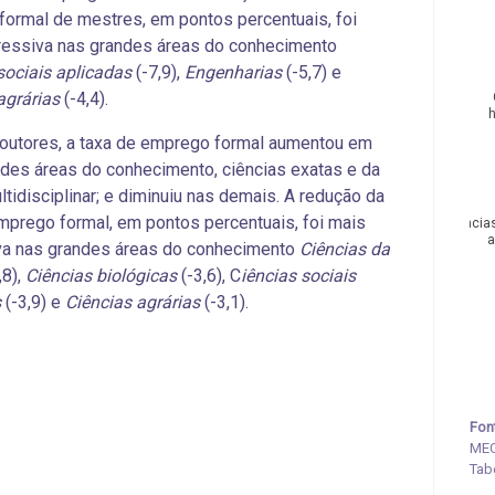
ormal de mestres, em pontos percentuais, foi
ressiva nas grandes áreas do conhecimento
sociais aplicadas
(-7,9),
Engenharias
(-5,7) e
agrárias
(-4,4).
outores, a taxa de emprego formal aumentou em
des áreas do conhecimento, ciências exatas e da
ultidisciplinar; e diminuiu nas demais. A redução da
mprego formal, em pontos percentuais, foi mais
Ciência
a
va nas grandes áreas do conhecimento
Ciências da
,8),
Ciências biológicas
(-3,6), C
iências sociais
s
(-3,9) e
Ciências agrárias
(-3,1).
Fon
MEC
Tab