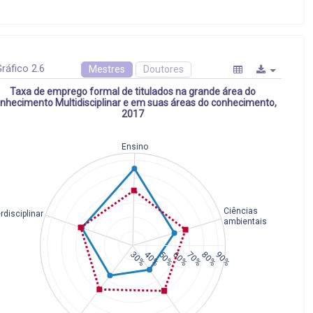
ráfico 2.6
Mestres
Doutores
Taxa de emprego formal de titulados na grande área do
nhecimento Multidisciplinar e em suas áreas do conhecimento,
2017
Ensino
Ciências
erdisciplinar
ambientais
30%
40%
50%
60%
70%
80%
90%