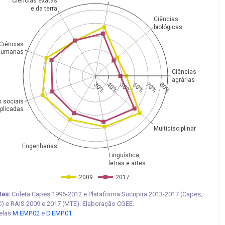
Ciências exatas
e da terra
Ciências
biológicas
Ciências
humanas
Ciências
agrárias
30%
40%
50%
60%
70%
80%
s sociais
plicadas
Multidisciplinar
Engenharias
Linguística,
letras e artes
2009
2017
tes:
Coleta Capes 1996-2012 e Plataforma Sucupira 2013-2017 (Capes,
) e RAIS 2009 e 2017 (MTE). Elaboração CGEE.
elas
M.EMP.02
e
D.EMP.01