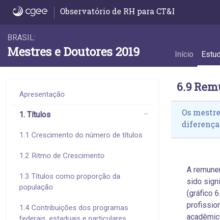
6.9 Remuneração de mestres acadêmicos e 
Observatório de RH para CT&I
BRASIL:
Mestres e Doutores 2019
Início
Estu
6.9 Rem
Apresentação
Os mestre
1. Títulos
diferença
1.1 Crescimento do número de títulos
1.2 Ritmo de Crescimento
A remune
1.3 Títulos como proporção da
sido sign
população
(gráfico 
profissio
1.4 Contribuições dos programas
acadêmico
federais, estaduais e particulares