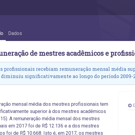
profissionais - 6.9 Remuneração de mestre
do
Dados
uneração de mestres acadêmicos e profissi
s profissionais recebiam remuneração mensal média sup
 diminuiu significativamente ao longo do período 2009-
ração mensal média dos mestres profissionais tem
G
ificativamente superior à dos mestres acadêmicos
6.15). A remuneração média mensal dos mestres
nais em 2017 foi de R$ 12.136 e a dos mestres
s foi de R$ 10.668. Isto é, em 2017, os mestres