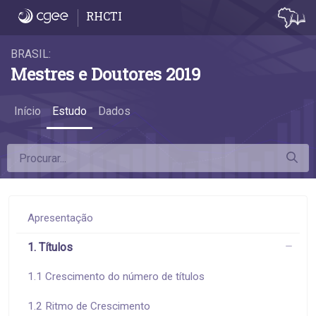
1.3 Títulos como proporção da população -
RHCTI
BRASIL:
Mestres e Doutores 2019
Início
Estudo
Dados
Apresentação
1. Títulos
1.1 Crescimento do número de títulos
1.2 Ritmo de Crescimento