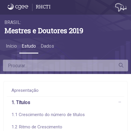
1.1 Crescimento do número de títulos - 1.1
RHCTI
BRASIL:
Mestres e Doutores 2019
Início
Estudo
Dados
Apresentação
1. Títulos
1.1 Crescimento do número de títulos
1.2 Ritmo de Crescimento