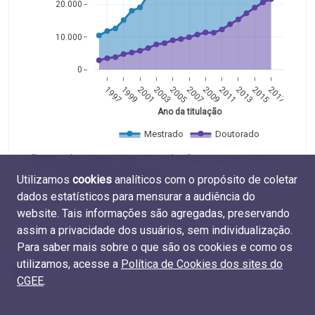
20.000
10.000
0
1997
1999
2001
2003
2005
2007
2009
2011
2013
2015
2017
Ano da titulação
Mestrado
Doutorado
Fonte:
Coleta Capes 1996-2012 e Plataforma Sucupira 2013-
2017 (Capes/MEC). Elaboração do
Utilizamos
cookies
analíticos com o propósito de coletar
CGEE. Tabelas
M.TIT.01
e
D.TIT.01
dados estatísticos para mensurar a audiência do
website. Tais informações são agregadas, preservando
assim a privacidade dos usuários, sem individualização.
Para saber mais sobre o que são os cookies e como os
utilizamos, acesse a
Política de Cookies dos sites do
CGEE
.