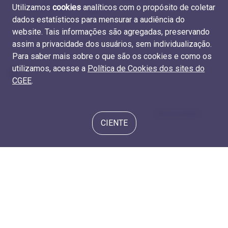
2017 (Capes/ MEC) e RAIS 2017. Elaboração do CGEE.
Utilizamos
cookies
analíticos com o propósito de coletar
Tabelas
M.REM.19
e
D.REM.15
dados estatísticos para mensurar a audiência do
website. Tais informações são agregadas, preservando
assim a privacidade dos usuários, sem individualização.
Para saber mais sobre o que são os cookies e como os
utilizamos, acesse a
Política de Cookies dos sites do
CGEE
.
Apresentação
CIENTE