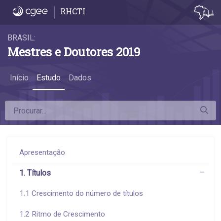
3.5 Diferenças na remuneração - 3.5 Dife
RHCTI
BRASIL:
Mestres e Doutores 2019
Início
Estudo
Dados
Apresentação
1. Títulos
1.1 Crescimento do número de títulos
1.2 Ritmo de Crescimento