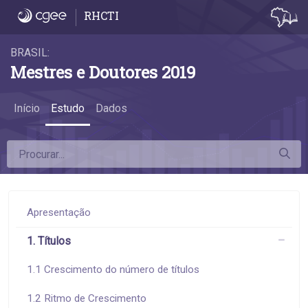
5.1 Mestres profissionais - 5.1 Mestres prof
RHCTI
BRASIL:
Mestres e Doutores 2019
Início
Estudo
Dados
Apresentação
1. Títulos
1.1 Crescimento do número de títulos
1.2 Ritmo de Crescimento