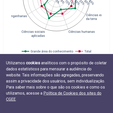
0%
5%
10%
15%
20%
25%
30%
35%
Ciências exatas e
Engenharias
da terra
Ciências sociais
Ciências humanas
aplicadas
Grande área do conhecimento
Total
Fonte
: Coleta Capes 1996-2012 e Plataforma Sucupira 2013-
Utilizamos
cookies
analíticos com o propósito de coletar
2017 (Capes, MEC). Elaboração do CGEE. Tabela
M.TIT.03
.
dados estatísticos para mensurar a audiência do
website. Tais informações são agregadas, preservando
assim a privacidade dos usuários, sem individualização.
Para saber mais sobre o que são os cookies e como os
utilizamos, acesse a
Política de Cookies dos sites do
CGEE
.