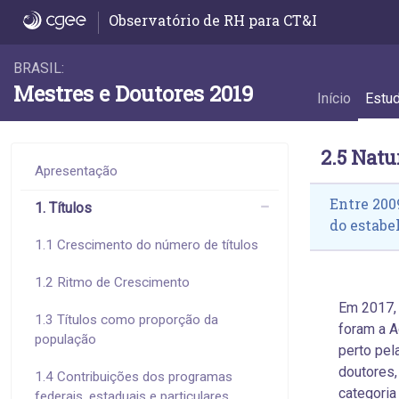
2.5 Natureza jurídica dos estabelecimento
Observatório de RH para CT&I
BRASIL:
Mestres e Doutores 2019
Início
Estu
2.5 Nat
Apresentação
Entre 200
1. Títulos
do estabe
1.1 Crescimento do número de títulos
1.2 Ritmo de Crescimento
Em 2017,
1.3 Títulos como proporção da
foram a A
população
perto pel
doutores,
1.4 Contribuições dos programas
categoria
federais, estaduais e particulares