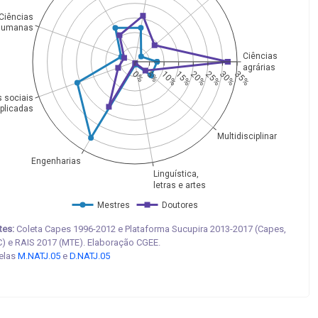
Ciências
humanas
Ciências
agrárias
0%
5%
10%
15%
20%
25%
30%
35%
s sociais
plicadas
Multidisciplinar
Engenharias
Linguística,
letras e artes
Mestres
Doutores
tes:
Coleta Capes 1996-2012 e Plataforma Sucupira 2013-2017 (Capes,
) e RAIS 2017 (MTE). Elaboração CGEE.
elas
M.NATJ.05
e
D.NATJ.05