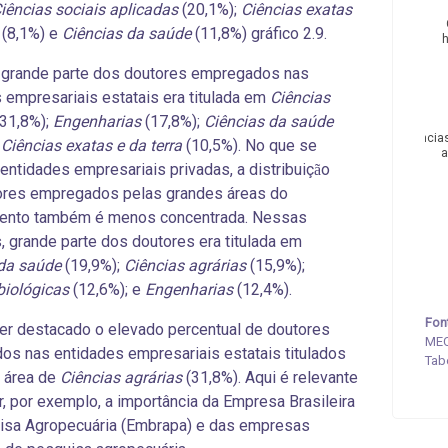
iências sociais aplicadas
(20,1%);
Ciências exatas
(8,1%) e
Ciências da saúde
(11,8%) gráfico 2.9.
 grande parte dos doutores empregados nas
 empresariais estatais era titulada em
Ciências
31,8%);
Engenharias
(17,8%);
Ciências da saúde
Ciência
e
Ciências exatas e da terra
(10,5%). No que se
a
s entidades empresariais privadas, a distribuiç
o
ã
ores empregados pelas grandes áreas do
ento também é menos concentrada. Nessas
, grande parte dos doutores era titulada em
 da saúde
(19,9%);
Ciências agrárias
(15,9%);
biológicas
(12,6%); e
Engenharias
(12,4%).
Fon
r destacado o elevado percentual de doutores
MEC
s nas entidades empresariais estatais titulados
Tab
 área de
Ciências agrárias
(31,8%). Aqui é relevante
, por exemplo, a importância da Empresa Brasileira
isa Agropecuária (Embrapa) e das empresas