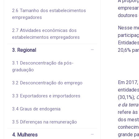
A proporç
empresari
2.6 Tamanho dos estabelecimentos
doutores 
empregadores
Nesse me
2.7 Atividades econômicas dos
participa
estabelecimentos empregadores
Entidades
3. Regional
20,6% par
3.1 Desconcentração da pós-
graduação
Em 2017, 
3.2 Desconcentração do emprego
entidades
3.3 Exportadores e importadores
(30,1%);
C
e da terra
3.4 Graus de endogenia
refere às
dos mest
3.5 Diferenças na remuneração
conhecime
grande pa
4. Mulheres