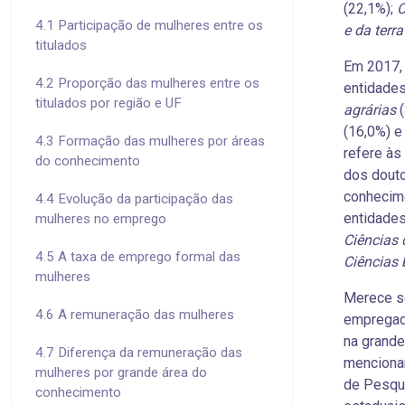
(22,1%);
C
4.1 Participação de mulheres entre os
e da terra
titulados
Em 2017,
4.2 Proporção das mulheres entre os
entidades
titulados por região e UF
agrárias
(
(16,0%) 
4.3 Formação das mulheres por áreas
refere à
do conhecimento
dos dout
conhecim
4.4 Evolução da participação das
entidades
mulheres no emprego
Ciências
4.5 A taxa de emprego formal das
Ciências 
mulheres
Merece se
4.6 A remuneração das mulheres
empregado
na grande
4.7 Diferença da remuneração das
mencionar
mulheres por grande área do
de Pesqu
conhecimento