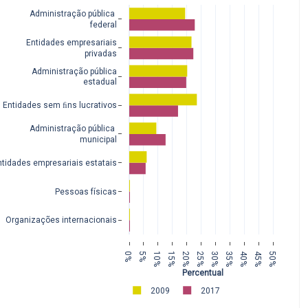
Administração pública 
federal
Entidades empresariais
 privadas
Administração pública
estadual
Entidades sem ﬁns lucrativos
Administração pública 
municipal
ntidades empresariais estatais
Pessoas físicas
Organizações internacionais
0%
5%
10%
15%
20%
25%
30%
35%
40%
45%
50%
Percentual
2009
2017