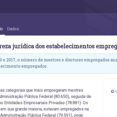
s empregadores - 2.5 Natureza jurídica do
do
Dados
ureza jurídica dos estabelecimentos empre
9 e 2017, o número de mestres e doutores empregados au
lecimento empregador.
 as categorias que mais empregaram mestres
G
dministração Pública Federal (80.650), seguida de
as Entidades Empresariais Privadas (78.881). Os
 em sua grande maioria, estavam empregados na
 Administração Pública Federal (79.591), onde