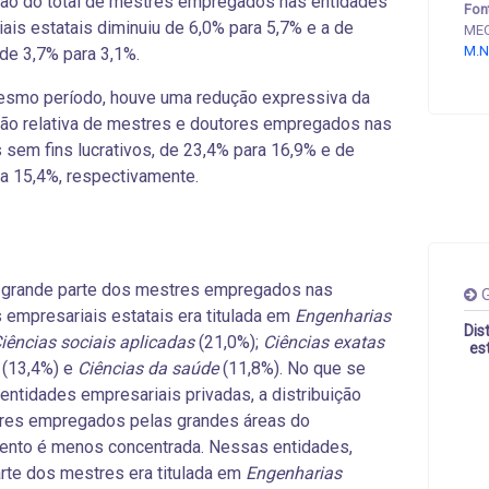
ão do total de mestres empregados nas entidades
Fon
ais estatais diminuiu de 6,0% para 5,7% e a de
MEC
M.N
de 3,7% para 3,1%.
smo período, houve uma redução expressiva da
ção relativa de mestres e doutores empregados nas
 sem fins lucrativos, de 23,4% para 16,9% e de
a 15,4%, respectivamente.
grande parte dos
mestres empregados nas
G
 empresariais estatais era titulada em
Engenharias
Dis
iências sociais aplicadas
(21,0%);
Ciências exatas
es
(13,4%) e
Ciências da saúde
(11,8%). No que se
 entidades empresariais privadas, a distribuição
res empregados pelas grandes áreas do
nto é menos concentrada. Nessas entidades,
rte dos mestres era titulada em
Engenharias