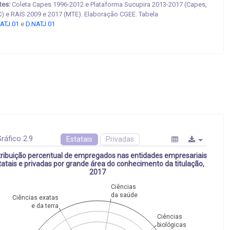
tes:
Coleta Capes 1996-2012 e Plataforma Sucupira 2013-2017 (Capes,
) e RAIS 2009 e 2017 (MTE). Elaboração CGEE. Tabela
ATJ.01
e
D.NATJ.01
ráfico 2.9
Estatais
Privadas
tribuição percentual de empregados nas entidades empresariais
tatais e privadas por grande área do conhecimento da titulação,
2017
Ciências
da saúde
Ciências exatas
e da terra
Ciências
biológicas