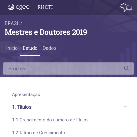
6.9 Remuneração de mestres acadêmicos e 
RHCTI
BRASIL:
Mestres e Doutores 2019
Início
Estudo
Dados
Apresentação
1. Títulos
1.1 Crescimento do número de títulos
1.2 Ritmo de Crescimento