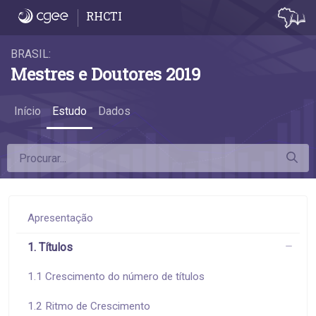
1.3 Títulos como proporção da população -
RHCTI
BRASIL:
Mestres e Doutores 2019
Início
Estudo
Dados
Apresentação
1. Títulos
1.1 Crescimento do número de títulos
1.2 Ritmo de Crescimento