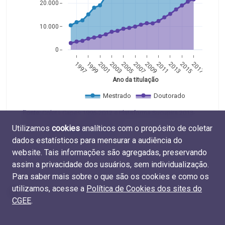
20.000
10.000
0
1997
1999
2001
2003
2005
2007
2009
2011
2013
2015
2017
Ano da titulação
Mestrado
Doutorado
Fonte:
Coleta Capes 1996-2012 e Plataforma Sucupira 2013-
2017 (Capes/MEC). Elaboração do
Utilizamos
cookies
analíticos com o propósito de coletar
CGEE. Tabelas
M.TIT.01
e
D.TIT.01
dados estatísticos para mensurar a audiência do
website. Tais informações são agregadas, preservando
assim a privacidade dos usuários, sem individualização.
Para saber mais sobre o que são os cookies e como os
utilizamos, acesse a
Política de Cookies dos sites do
CGEE
.