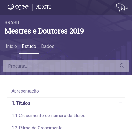
1.1 Crescimento do número de títulos - 1.1
RHCTI
BRASIL:
Mestres e Doutores 2019
Início
Estudo
Dados
Apresentação
1. Títulos
1.1 Crescimento do número de títulos
1.2 Ritmo de Crescimento