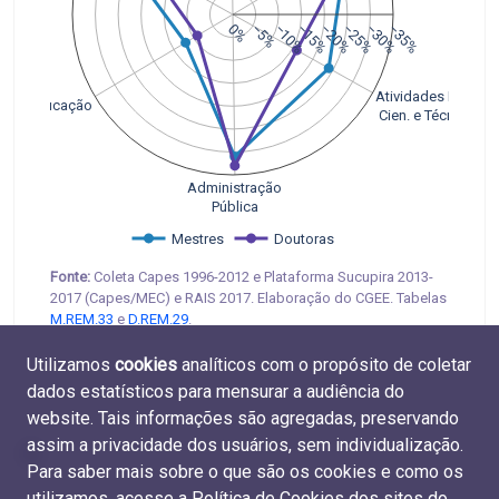
0%
−5%
−10%
−15%
−20%
−25%
−30%
−35%
Atividades Prof., 
Educação
 Cien. e Técnicas
Administração
Pública
Mestres
Doutoras
Fonte:
Coleta Capes 1996-2012 e Plataforma Sucupira 2013-
2017 (Capes/MEC) e RAIS 2017. Elaboração do CGEE. Tabelas
M.REM.33
e
D.REM.29
.
Utilizamos
cookies
analíticos com o propósito de coletar
dados estatísticos para mensurar a audiência do
website. Tais informações são agregadas, preservando
assim a privacidade dos usuários, sem individualização.
Para saber mais sobre o que são os cookies e como os
utilizamos, acesse a
Política de Cookies dos sites do