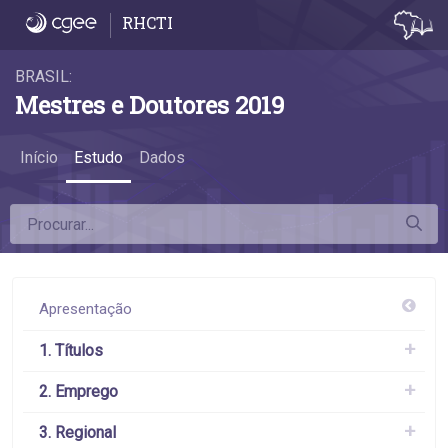
4.9 Diferença da remuneração das mulhere
RHCTI
BRASIL:
Mestres e Doutores 2019
Início
Estudo
Dados
Apresentação
1. Títulos
2. Emprego
3. Regional