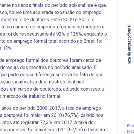
ente nos anos finais do período sob análise e que,
isso, houve uma acelerada expansão do emprego
 mestres e de doutores. Entre 2009 e 2017, o
nto no número de empregos formais de mestres e
Taxa de emprego formal
es foi de respectivamente 92% e 125%, enquanto o
to do emprego formal total ocorrido no Brasil foi
s 12%.
de emprego formal dos doutores foram cerca de
iores às dos mestres no período analisado. É
que parte dessa diferença se deva ao fato de que
rção significativa dos mestres continue
dos em cursos de doutorado, adiando com isso a
o mercado de trabalho formal.
 anos do período 2009-2017, a taxa de emprego
s doutores foi maior em 2010 (76,7%), caindo nos
intes até registrar 72,3% em 2017. A taxa de
Fon
dos mestres foi maior em 2011 (67,2%) e também
MEC