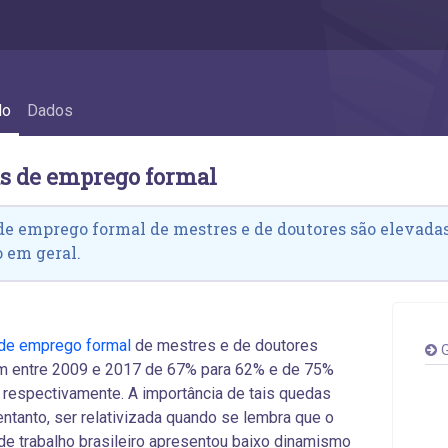
de emprego formal
do
Dados
as de emprego formal
de emprego formal de mestres e de doutores são elevad
 em geral.
 de emprego formal
de mestres e de doutores
G
am entre 2009 e 2017 de 67% para 62% e de 75%
 respectivamente. A importância de tais quedas
entanto, ser relativizada quando se lembra que o
e trabalho brasileiro apresentou baixo dinamismo