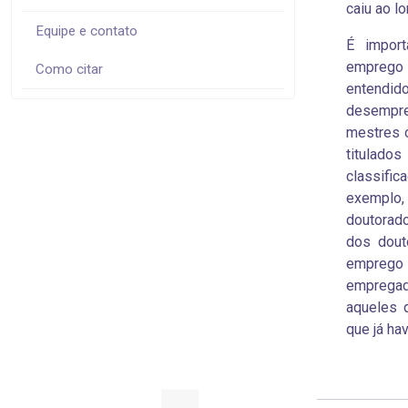
caiu ao l
Equipe e contato
É impor
emprego 
Como citar
entendid
desempre
mestres 
titulado
classifi
exemplo
doutorado
dos dout
emprego
empregad
aqueles 
que já ha