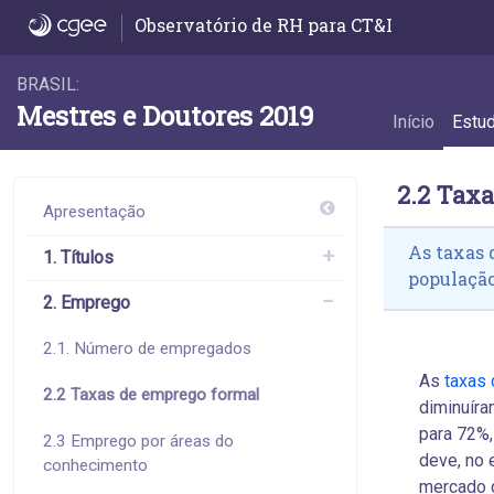
2.2 Taxas de emprego formal - 2.2 Taxas 
Observatório de RH para CT&I
BRASIL:
Mestres e Doutores 2019
Início
Estu
2.2 Tax
Apresentação
As taxas 
1. Títulos
população
2. Emprego
2.1. Número de empregados
As
taxas
2.2 Taxas de emprego formal
diminuír
para 72%,
2.3 Emprego por áreas do
deve, no 
conhecimento
mercado d