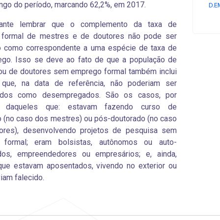
ongo do período, marcando 62,2%, em 2017.
D.E
tante lembrar que o complemento da taxa de
formal de mestres e de doutores não pode ser
o como correspondente a uma espécie de taxa de
go. Isso se deve ao fato de que a população de
ou de doutores sem emprego formal também inclui
s que, na data de referência, não poderiam ser
cados como desempregados. São os casos, por
, daqueles que: estavam fazendo curso de
 (no caso dos mestres) ou pós-doutorado (no caso
ores), desenvolvendo projetos de pesquisa sem
 formal; eram bolsistas, autônomos ou auto-
os, empreendedores ou empresários; e, ainda,
que estavam aposentados, vivendo no exterior ou
viam falecido.