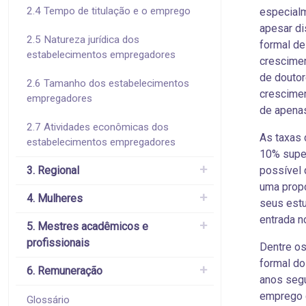
2.4 Tempo de titulação e o emprego
especialm
apesar d
2.5 Natureza jurídica dos
formal de
estabelecimentos empregadores
crescime
de doutor
2.6 Tamanho dos estabelecimentos
crescimen
empregadores
de apena
2.7 Atividades econômicas dos
As taxas 
estabelecimentos empregadores
10% super
3. Regional
possível 
uma propo
4. Mulheres
seus estu
entrada n
5. Mestres acadêmicos e
profissionais
Dentre os
formal do
6. Remuneração
anos segu
emprego 
Glossário