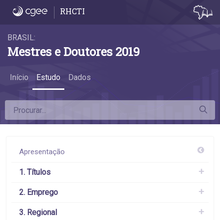
4.6 A remuneração das mulheres - 4.6 A 
RHCTI
BRASIL:
Mestres e Doutores 2019
Início
Estudo
Dados
Apresentação
1. Títulos
2. Emprego
3. Regional