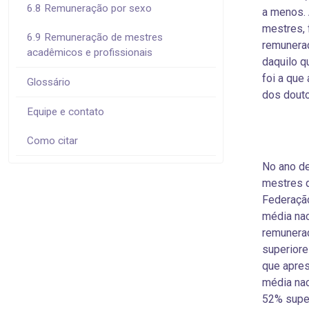
6.8 Remuneração por sexo
a menos.
mestres, 
6.9 Remuneração de mestres
remunera
acadêmicos e profissionais
daquilo q
foi a que
Glossário
dos dout
Equipe e contato
Como citar
No ano d
mestres 
Federação
média nac
remunera
superiore
que apre
média nac
52% super