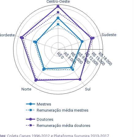
Centro-Oeste
Sudeste
Nordeste
R$ 0
R$ 3.000
R$ 6.000
R$ 9.000
R$ 12.000
R$ 15.000
R$ 18.000
Sul
Norte
Mestres
Remuneração média mestres
Doutores
Remuneração média doutores
tes:
Coleta Capes 1996-2012 e Plataforma Sucupira 2013-2017