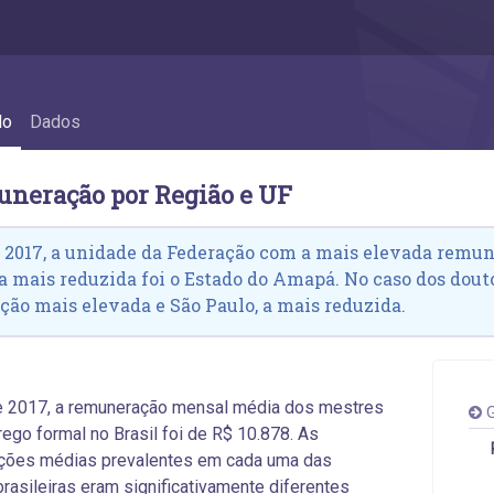
muneração por Região e UF
do
Dados
uneração por Região e UF
 2017, a unidade da Federação com a mais elevada remun
 a mais reduzida foi o Estado do Amapá. No caso dos dout
ão mais elevada e São Paulo, a mais reduzida.
e 2017, a remuneração mensal média dos mestres
G
go formal no Brasil foi de R$ 10.878. As
ções médias prevalentes em cada uma das
rasileiras eram significativamente diferentes