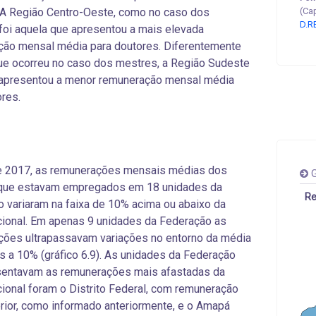
 A Região Centro-Oeste, como no caso dos
(Ca
D.R
foi aquela que apresentou a mais elevada
ção mensal média para doutores. Diferentemente
ue ocorreu no caso dos mestres, a Região Sudeste
 apresentou a menor remuneração mensal média
ores.
e 2017, as remunerações mensais médias dos
G
que estavam empregados em 18 unidades da
Re
 variaram na faixa de 10% acima ou abaixo da
ional. Em apenas 9 unidades da Federação as
ções ultrapassavam variações no entorno da média
s a 10% (gráfico 6.9). As unidades da Federação
sentavam as remunerações mais afastadas da
ional foram o Distrito Federal, com remuneração
ior, como informado anteriormente, e o Amapá