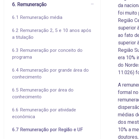
6. Remuneração
da nacion
foi muito 
6.1 Remuneração média
Região C
superior 
6.2 Remuneração 2, 5 e 10 anos após
ao fato d
a titulação
superior 
Região S
6.3 Remuneração por conceito do
programa
era 10% i
do Nordes
6.4 Remuneração por grande área do
11.026) f
conhecimento
A remune
6.5 Remuneração por área do
formal no
conhecimento
remuneraç
dispersã
6.6 Remuneração por atividade
médias de
econômica
dos mestr
10% a men
6.7 Remuneração por Região e UF
doutores,