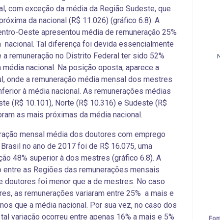
al, com exceção da média da Região Sudeste, que
próxima da nacional (R$ 11.026) (gráfico 6.8). A
entro-Oeste apresentou média de remuneração 25%
à nacional. Tal diferença foi devida essencialmente
e a remuneração no Distrito Federal ter sido 52%
à média nacional. Na posição oposta, aparece a
ul, onde a remuneração média mensal dos mestres
nferior à média nacional. As remunerações médias
te (R$ 10.101), Norte (R$ 10.316) e Sudeste (R$
oram as mais próximas da média nacional.
ração mensal média dos doutores com emprego
 Brasil no ano de 2017 foi de R$ 16.075, uma
ão 48% superior à dos mestres (gráfico 6.8). A
o entre as Regiões das remunerações mensais
 doutores foi menor que a de mestres. No caso
es, as remunerações variaram entre 25% a mais e
os que a média nacional. Por sua vez, no caso dos
 tal variação ocorreu entre apenas 16% a mais e 5%
Fon