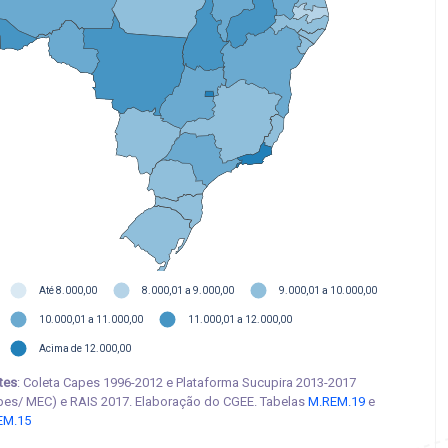
Até 8.000,00
8.000,01 a 9.000,00
9.000,01 a 10.000,00
10.000,01 a 11.000,00
11.000,01 a 12.000,00
Acima de 12.000,00
tes
: Coleta Capes 1996-2012 e Plataforma Sucupira 2013-2017
pes/ MEC) e RAIS 2017. Elaboração do CGEE. Tabelas
M.REM.19
e
EM.15