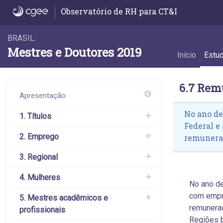
6.7 Remuneração por Região e UF - 6.7 Re
Observatório de RH para CT&I
BRASIL:
Mestres e Doutores 2019
Início
Estu
6.7 Rem
Apresentação
No ano de
1. Títulos
Federal e
2. Emprego
remuneraç
3. Regional
4. Mulheres
No ano d
com empre
5. Mestres acadêmicos e
remunera
profissionais
Regiões b