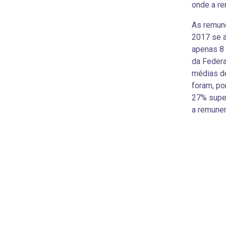
onde a re
As remun
2017 se 
apenas 8 
da Feder
médias de
foram, po
27% super
a remuner