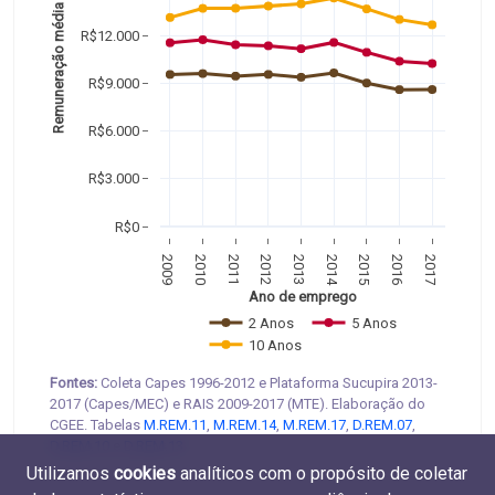
Remuneração média
R$12.000
R$9.000
R$6.000
R$3.000
R$0
2009
2010
2011
2012
2013
2014
2015
2016
2017
Ano de emprego
2 Anos
5 Anos
10 Anos
Fontes:
Coleta Capes 1996-2012 e Plataforma Sucupira 2013-
2017 (Capes/MEC) e RAIS 2009-2017 (MTE). Elaboração do
CGEE. Tabelas
M.REM.11
,
M.REM.14
,
M.REM.17
,
D.REM.07
,
D.REM.10
e
D.REM.13
.
Utilizamos
cookies
analíticos com o propósito de coletar