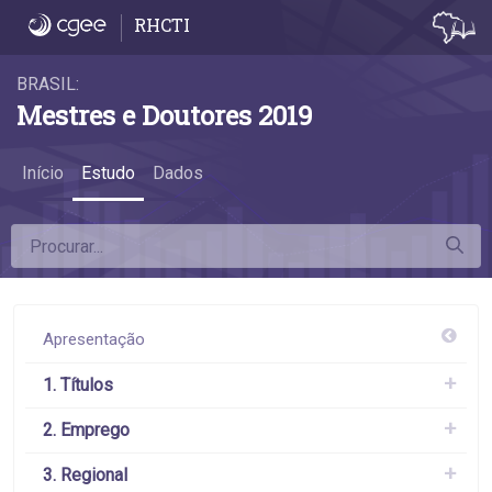
6.2 Remuneração 2, 5 e 10 anos após a titul
RHCTI
BRASIL:
Mestres e Doutores 2019
Início
Estudo
Dados
Apresentação
1. Títulos
2. Emprego
3. Regional