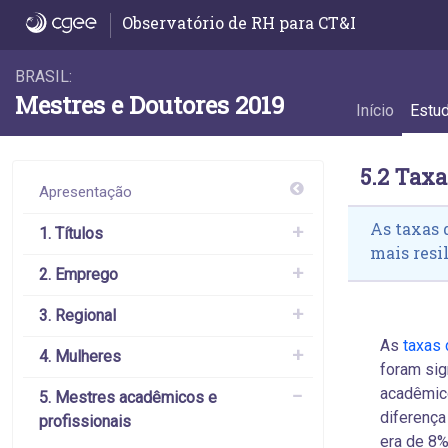
5.2 Taxa de emprego - 5.2 Taxa de empreg
Observatório de RH para CT&I
BRASIL:
Mestres e Doutores 2019
Início
Estu
5.2 Tax
Apresentação
As taxas 
1. Títulos
mais resi
2. Emprego
3. Regional
As
taxas
4. Mulheres
foram sig
acadêmico
5. Mestres acadêmicos e
diferença
profissionais
era de 8%