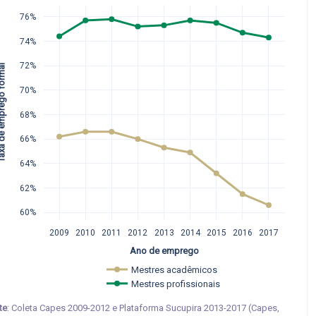
76%
74%
72%
emprego formal
70%
68%
66%
64%
62%
60%
2009
2010
2011
2012
2013
2014
2015
2016
2017
Ano de emprego
Mestres acadêmicos  
Mestres profissionais
te
: Coleta Capes 2009-2012 e Plataforma Sucupira 2013-2017 (Capes,