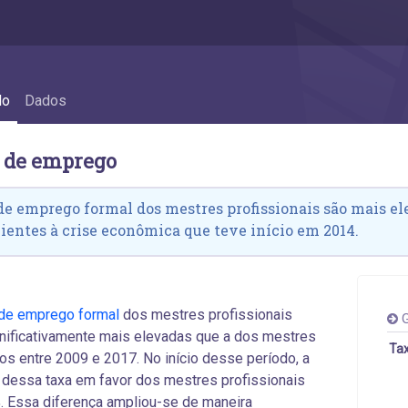
o
do
Dados
a de emprego
de emprego formal dos mestres profissionais são mais e
lientes à crise econômica que teve início em 2014.
 de emprego formal
dos mestres profissionais
G
nificativamente mais elevadas que a dos mestres
Tax
s entre 2009 e 2017. No início desse período, a
 dessa taxa em favor dos mestres profissionais
. Essa diferença ampliou-se de maneira